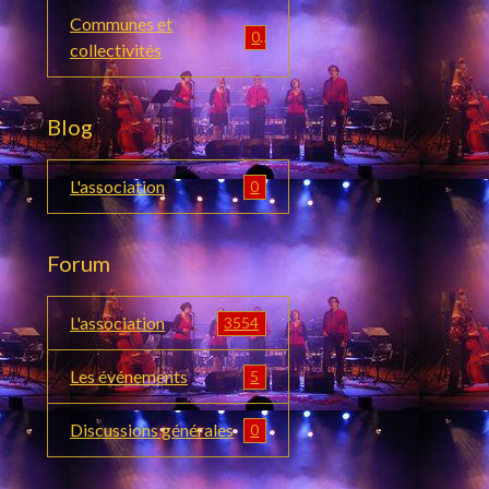
Communes et
0
collectivités
Blog
L'association
0
Forum
L'association
3554
Les événements
5
Discussions générales
0