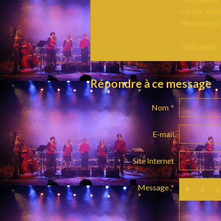
сделав запр
Именно обсл
34j5c6h86
Répondre à ce message
Nom
E-mail
Site Internet
Message