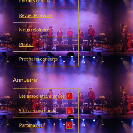
Extraits choisis
Revue de presse
Nous rejoindre
Photos
Prochains concerts
Annuaire
Les associations amies
0
Sites recommandés
5
Partenaires
0