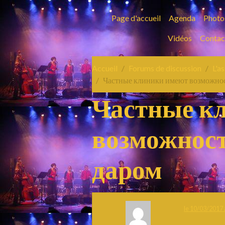
Page d'accueil
Agenda
Photo
Vidéos
Contac
Accueil
Forums de discussion
L'a
Частные клиники имеют возможност
Частные к
возможност
даром
le 10/03/2017 