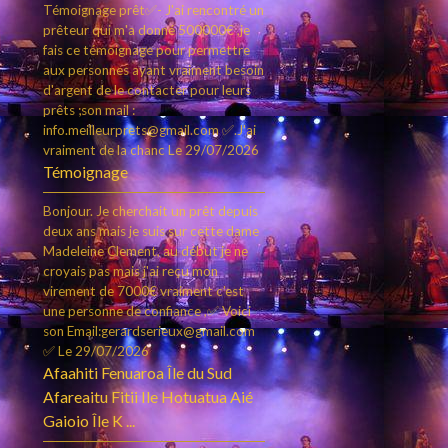
Témoignage prêt✅- J'ai rencontré un
prêteur qui m'a donné 500000€ ,je
fais ce témoignage pour permettre
aux personnes ayant vraiment besoin
d'argent de le contacter pour leurs
prêts ;son mail :
info.meilleurprets@gmail.com ✅.J'ai
vraiment de la chanc
Le 29/07/2026
Témoignage
Bonjour. Je cherchait un prêt depuis
deux ans mais je suis sur cette dame
Madeleine Clement, au début je ne
croyais pas mais j'ai reçu mon
virement de 7000€ vraiment c’est
une personne de confiance ,✅ Voici
son Email:gerardserieux@gmail.com
✅
Le 29/07/2026
Afaahiti Fenuaroa Île du Sud
Afareaitu Fitii Ile Hotuatua Aié
Gaioio Île K ...