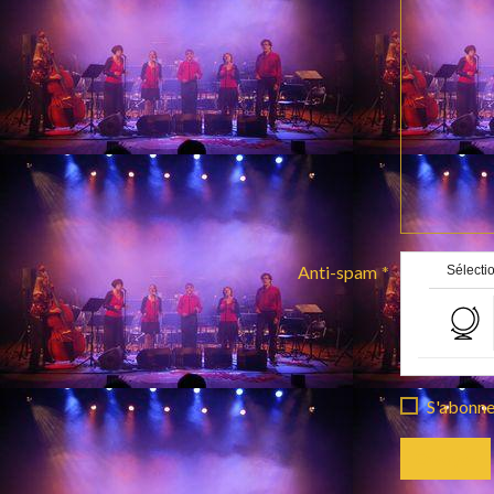
Anti-spam
Sélectio
S'abonner
Envoyer