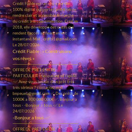
Crédit Fiable est un néo-courtier
100% digital qui porte l’ambition de
rendre clair et accessible le marché
du crédit à la consommation. Créé en
2018, elle développe des outils qui
rendent l’accès au financement
instantané. Mail : crdfbl1@gmail.com
Le 28/07/2026
Crédit Fiable : « Construisons
vos rêves »
OFFRE DE PRÊT ENTRE
PARTICULIER transparent et rapide
-✅ Avez-vous besoin d'un prêt très
très sérieux ? contactez mail :
bnpeueu@gmail.com ✅. Des prêts de
1000€ a 800 000 000€ ✅. Bonjour a
tous - -Bonjour a tous -✅
Le
24/07/2026
-Bonjour a tous -✅
OFFRE DE PRÊT ENTRE