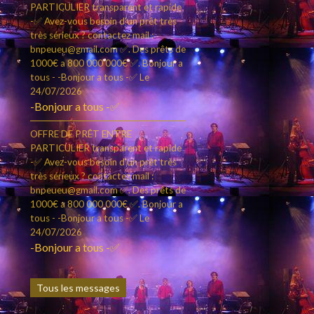
PARTICULIER transparent et rapide
-✅ Avez-vous besoin d'un prêt très
très sérieux ? contactez mail :
bnpeueu@gmail.com ✅. Des prêts de
1000€ a 800 000 000€ ✅. Bonjour a
tous - -Bonjour a tous -✅
Le
24/07/2026
-Bonjour a tous -✅
OFFRE DE PRÊT ENTRE
PARTICULIER transparent et rapide
-✅ Avez-vous besoin d'un prêt très
très sérieux ? contactez mail :
bnpeueu@gmail.com ✅. Des prêts de
1000€ a 800 000 000€ ✅. Bonjour a
tous - -Bonjour a tous -✅
Le
24/07/2026
-Bonjour a tous -✅
Tous les messages