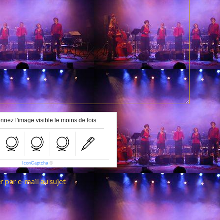
nnez l'image visible le moins de fois
IconCaptcha
©
 par e-mail au sujet