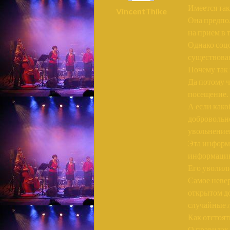
Имеется так
VincentThike
Она предпол
на прием в
Однако соц
существова
Почему так
Да потому ч
посещение.
А если како
добровольно
увольнение
Эта информа
информацию
Его уволили
Самое неве
открытом до
случайные 
Как отстоят
О правилах 