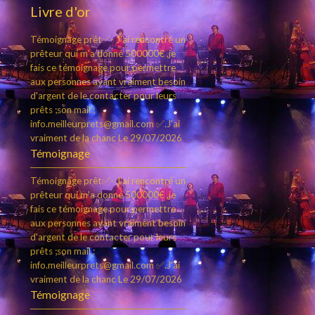
Livre d'or
Témoignage prêt✅- J'ai rencontré un
prêteur qui m'a donné 500000€ ,je
fais ce témoignage pour permettre
aux personnes ayant vraiment besoin
d'argent de le contacter pour leurs
prêts ;son mail :
info.meilleurprets@gmail.com ✅.J'ai
vraiment de la chanc
Le 29/07/2026
Témoignage
Témoignage prêt✅- J'ai rencontré un
prêteur qui m'a donné 500000€ ,je
fais ce témoignage pour permettre
aux personnes ayant vraiment besoin
d'argent de le contacter pour leurs
prêts ;son mail :
info.meilleurprets@gmail.com ✅.J'ai
vraiment de la chanc
Le 29/07/2026
Témoignage