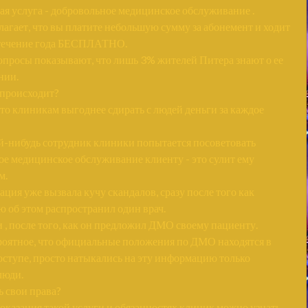
ая услуга - добровольное медицинское обслуживание .
агает, что вы платите небольшую сумму за абонемент и ходит
 течение года БЕСПЛАТНО.
опросы показывают, что лишь 3% жителей Питера знают о ее
нии.
 происходит?
то клиникам выгоднее сдирать с людей деньги за каждое
й-нибудь сотрудник клиники попытается посоветовать
е медицинское обслуживание клиенту - это сулит ему
м.
ция уже вызвала кучу скандалов, сразу после того как
 об этом распространил один врач.
 , после того, как он предложил ДМО своему пациенту.
роятное, что официальные положения по ДМО находятся в
ступе, просто натыкались на эту информацию только
люди.
ь свои права?
оказания такой услуги и обязанностях клиник можно узнать,