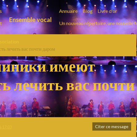
s
Annuaire
Blog
Livre d'or
Ensemble vocal
t
Un nouveau répertoire, une nouvelle 
ssociation
ь лечить вас почти даром
линики имеют
ь лечить вас почти
Citer ce message
à 17:03