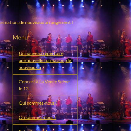
formation, de nouveaux arrangement !
Menu
Un nouveau répertoire,
une nouvelle formation, de
nouveaux a
Concert à La Vence Scène
le 13
Qui sommes-nous ?
Où sommes-nous ?