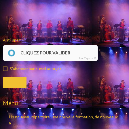
Anti-spam
CLIQUEZ POUR VALIDER
IconCaptcha ©
S'abonner par e-mail au sujet
Envoyer
Menu
Un nouveau répertoire, une nouvelle formation, de nouveaux
a