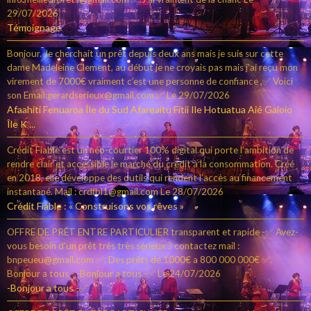
29/07/2026
Témoignage
Bonjour. Je cherchait un prêt depuis deux ans mais je suis sur cette
dame Madeleine Clement, au début je ne croyais pas mais j'ai reçu mon
virement de 7000€ vraiment c’est une personne de confiance ,✅ Voici
son Email:gerardserieux@gmail.com ✅
Le 29/07/2026
Afaahiti Fenuaroa Île du Sud Afareaitu Fitii Ile Hotuatua Aié Gaioio
Île K ...
Crédit Fiable est un néo-courtier 100% digital qui porte l’ambition de
rendre clair et accessible le marché du crédit à la consommation. Créé
en 2018, elle développe des outils qui rendent l’accès au financement
instantané. Mail : crdfbl1@gmail.com
Le 28/07/2026
Crédit Fiable : « Construisons vos rêves »
OFFRE DE PRÊT ENTRE PARTICULIER transparent et rapide -✅ Avez-
vous besoin d'un prêt très très sérieux ? contactez mail :
bnpeueu@gmail.com ✅. Des prêts de 1000€ a 800 000 000€ ✅.
Bonjour a tous - -Bonjour a tous -✅
Le 24/07/2026
-Bonjour a tous -✅