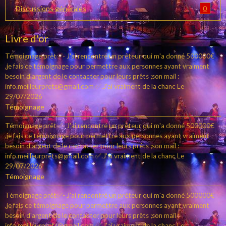
0
Discussions générales
Livre d'or
Témoignage prêt✅- J'ai rencontré un prêteur qui m'a donné 500000€
,je fais ce témoignage pour permettre aux personnes ayant vraiment
besoin d'argent de le contacter pour leurs prêts ;son mail :
info.meilleurprets@gmail.com ✅.J'ai vraiment de la chanc
Le
29/07/2026
Témoignage
Témoignage prêt✅- J'ai rencontré un prêteur qui m'a donné 500000€
,je fais ce témoignage pour permettre aux personnes ayant vraiment
besoin d'argent de le contacter pour leurs prêts ;son mail :
info.meilleurprets@gmail.com ✅.J'ai vraiment de la chanc
Le
29/07/2026
Témoignage
Témoignage prêt✅- J'ai rencontré un prêteur qui m'a donné 500000€
,je fais ce témoignage pour permettre aux personnes ayant vraiment
besoin d'argent de le contacter pour leurs prêts ;son mail :
info.meilleurprets@gmail.com ✅.J'ai vraiment de la chanc
Le