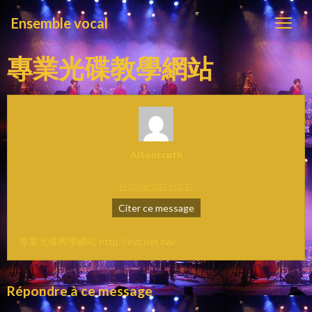
Ensemble vocal
專業光碟教學網站
Altonscuth
le 22/06/2017 à 03:37
Citer ce message
專業光碟教學網站 http://xyz.net.tw/
Répondre à ce message