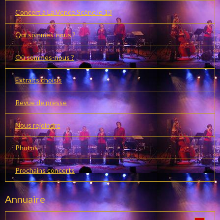
Concert à La Vence Scène le 13
Qui sommes-nous ?
Où sommes-nous ?
Extraits choisis
Revue de presse
Nous rejoindre
Photos
Prochains concerts
Annuaire