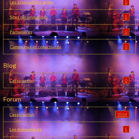
0
Les associations amies
5
Sites recommandés
0
Partenaires
0
Communes et collectivités
Blog
0
L'association
Forum
3554
L'association
5
Les événements