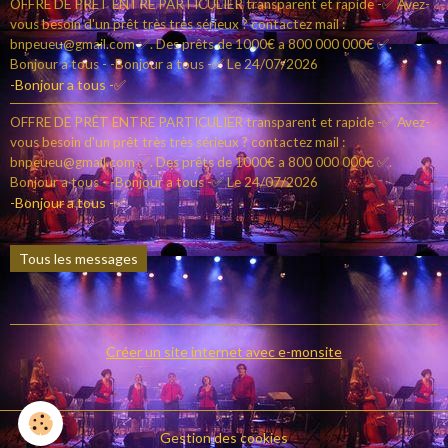
OFFRE DE PRÊT ENTRE PARTICULIER transparent et rapide -✅ Avez-
vous besoin d'un prêt très très sérieux ? contactez mail :
bnpeueu@gmail.com ✅. Des prêts de 1000€ a 800 000 000€ ✅.
Bonjour a tous - -Bonjour a tous -✅
Le 24/07/2026
-Bonjour a tous -✅
OFFRE DE PRÊT ENTRE PARTICULIER transparent et rapide -✅ Avez-
vous besoin d'un prêt très très sérieux ? contactez mail :
bnpeueu@gmail.com ✅. Des prêts de 1000€ a 800 000 000€ ✅.
Bonjour a tous - -Bonjour a tous -✅
Le 24/07/2026
-Bonjour a tous -✅
Tous les messages
Créer un site internet avec e-monsite
Gestion des cookies