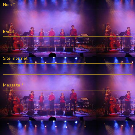
Nom
E-mail
Site Internet
Message