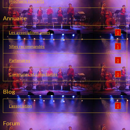
Prochains concerts
Annuaire
0
Les associations amies
5
Sites recommandés
0
Partenaires
0
Communes et collectivités
Blog
0
L'association
Forum