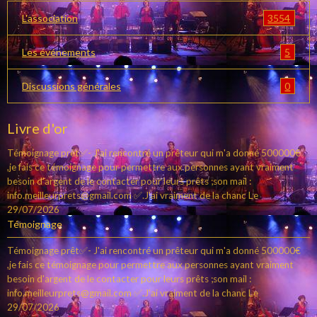
3554
L'association
5
Les événements
0
Discussions générales
Livre d'or
Témoignage prêt✅- J'ai rencontré un prêteur qui m'a donné 500000€
,je fais ce témoignage pour permettre aux personnes ayant vraiment
besoin d'argent de le contacter pour leurs prêts ;son mail :
info.meilleurprets@gmail.com ✅.J'ai vraiment de la chanc
Le
29/07/2026
Témoignage
Témoignage prêt✅- J'ai rencontré un prêteur qui m'a donné 500000€
,je fais ce témoignage pour permettre aux personnes ayant vraiment
besoin d'argent de le contacter pour leurs prêts ;son mail :
info.meilleurprets@gmail.com ✅.J'ai vraiment de la chanc
Le
29/07/2026