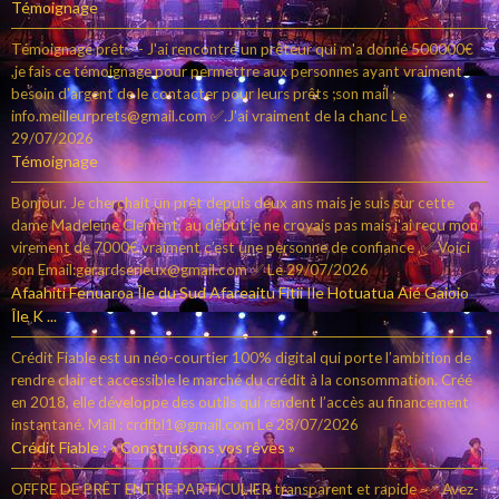
Témoignage
Témoignage prêt✅- J'ai rencontré un prêteur qui m'a donné 500000€
,je fais ce témoignage pour permettre aux personnes ayant vraiment
besoin d'argent de le contacter pour leurs prêts ;son mail :
info.meilleurprets@gmail.com ✅.J'ai vraiment de la chanc
Le
29/07/2026
Témoignage
Bonjour. Je cherchait un prêt depuis deux ans mais je suis sur cette
dame Madeleine Clement, au début je ne croyais pas mais j'ai reçu mon
virement de 7000€ vraiment c’est une personne de confiance ,✅ Voici
son Email:gerardserieux@gmail.com ✅
Le 29/07/2026
Afaahiti Fenuaroa Île du Sud Afareaitu Fitii Ile Hotuatua Aié Gaioio
Île K ...
Crédit Fiable est un néo-courtier 100% digital qui porte l’ambition de
rendre clair et accessible le marché du crédit à la consommation. Créé
en 2018, elle développe des outils qui rendent l’accès au financement
instantané. Mail : crdfbl1@gmail.com
Le 28/07/2026
Crédit Fiable : « Construisons vos rêves »
OFFRE DE PRÊT ENTRE PARTICULIER transparent et rapide -✅ Avez-