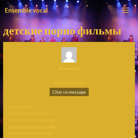
Ensemble vocal
детские порно фильмы
Romantuh
le 13/08/2017 à 23:39
Citer ce message
купить спайс
купить наркотики тор
где купить соль наркотик
купить наркотики онлайн
проститутки новгорода