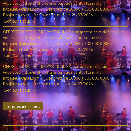
vous besoin d'un prêt très très sérieux ? contactez mail :
bnpeueu@gmail.com ✅. Des prêts de 1000€ a 800 000 000€ ✅.
Bonjour a tous - -Bonjour a tous -✅
Le 24/07/2026
-Bonjour a tous -✅
OFFRE DE PRÊT ENTRE PARTICULIER transparent et rapide -✅ Avez-
vous besoin d'un prêt très très sérieux ? contactez mail :
bnpeueu@gmail.com ✅. Des prêts de 1000€ a 800 000 000€ ✅.
Bonjour a tous - -Bonjour a tous -✅
Le 24/07/2026
-Bonjour a tous -✅
OFFRE DE PRÊT ENTRE PARTICULIER transparent et rapide -✅ Avez-
vous besoin d'un prêt très très sérieux ? contactez mail :
bnpeueu@gmail.com ✅. Des prêts de 1000€ a 800 000 000€ ✅.
Bonjour a tous - -Bonjour a tous -✅
Le 24/07/2026
-Bonjour a tous -✅
Tous les messages