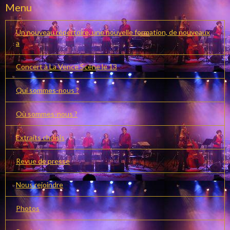
Menu
Un nouveau répertoire, une nouvelle formation, de nouveaux
a
Concert à La Vence Scène le 13
Qui sommes-nous ?
Où sommes-nous ?
Extraits choisis
Revue de presse
Nous rejoindre
Photos