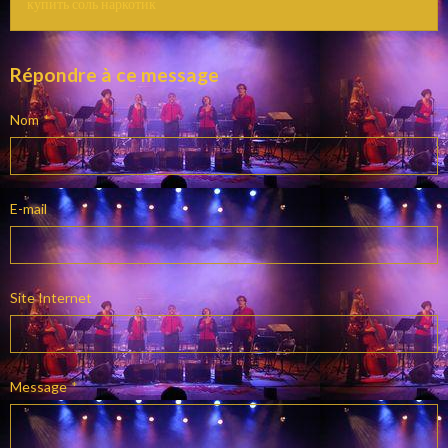
купить соль наркотик
Répondre à ce message
Nom
E-mail
Site Internet
Message