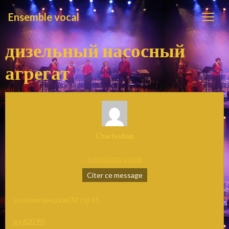
Ensemble vocal
дизельный насосный
агрегат
Charlesbup
le 13/12/2017 à 22:00
Citer ce message
ул.нижегородская 32 стр 15
вд 630 90