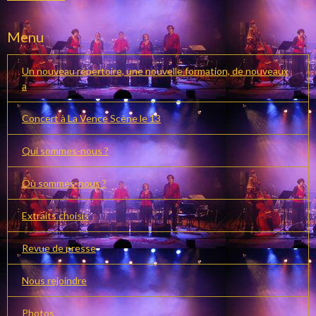
Menu
Un nouveau répertoire, une nouvelle formation, de nouveaux
a
Concert à La Vence Scène le 13
Qui sommes-nous ?
Où sommes-nous ?
Extraits choisis
Revue de presse
Nous rejoindre
Photos