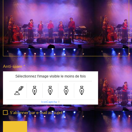
Anti-spam
Sélectionnez l'image visible le moins de fois
IconCaptcha
©
S'abonner par e-mail au sujet
Envoyer