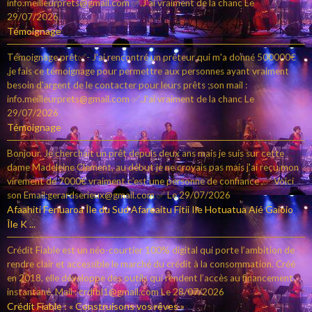
info.meilleurprets@gmail.com ✅.J'ai vraiment de la chanc
Le
29/07/2026
Témoignage
Témoignage prêt✅- J'ai rencontré un prêteur qui m'a donné 500000€
,je fais ce témoignage pour permettre aux personnes ayant vraiment
besoin d'argent de le contacter pour leurs prêts ;son mail :
info.meilleurprets@gmail.com ✅.J'ai vraiment de la chanc
Le
29/07/2026
Témoignage
Bonjour. Je cherchait un prêt depuis deux ans mais je suis sur cette
dame Madeleine Clement, au début je ne croyais pas mais j'ai reçu mon
virement de 7000€ vraiment c’est une personne de confiance ,✅ Voici
son Email:gerardserieux@gmail.com ✅
Le 29/07/2026
Afaahiti Fenuaroa Île du Sud Afareaitu Fitii Ile Hotuatua Aié Gaioio
Île K ...
Crédit Fiable est un néo-courtier 100% digital qui porte l’ambition de
rendre clair et accessible le marché du crédit à la consommation. Créé
en 2018, elle développe des outils qui rendent l’accès au financement
instantané. Mail : crdfbl1@gmail.com
Le 28/07/2026
Crédit Fiable : « Construisons vos rêves »