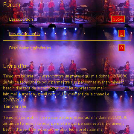
Forum
3554
L'association
5
Les événements
0
Discussions générales
Livre d'or
Témoignage prêt✅- J'ai rencontré un prêteur qui m'a donné 500000€
,je fais ce témoignage pour permettre aux personnes ayant vraiment
besoin d'argent de le contacter pour leurs prêts ;son mail :
info.meilleurprets@gmail.com ✅.J'ai vraiment de la chanc
Le
29/07/2026
Témoignage
Témoignage prêt✅- J'ai rencontré un prêteur qui m'a donné 500000€
,je fais ce témoignage pour permettre aux personnes ayant vraiment
besoin d'argent de le contacter pour leurs prêts ;son mail :