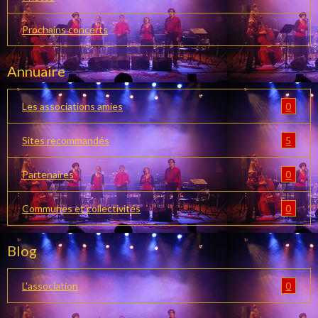
Prochains concerts
Annuaire
0
Les associations amies
5
Sites recommandés
0
Partenaires
0
Communes et collectivités
Blog
0
L'association