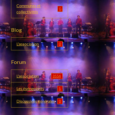
Communes et
0
collectivités
Blog
L'association
0
Forum
L'association
3554
Les événements
5
Discussions générales
0