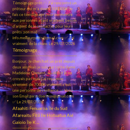
Témoignage prêt✅- J'ai rencontré un
prêteur qui m'a donné 500000€ ,je
fais ce témoignage pour permettre
aux personnes ayant vraiment besoin
d'argent de le contacter pour leurs
prêts ;son mail :
info.meilleurprets@gmail.com ✅.J'ai
vraiment de la chanc
Le 29/07/2026
Témoignage
Bonjour. Je cherchait un prêt depuis
deux ans mais je suis sur cette dame
Madeleine Clement, au début je ne
croyais pas mais j'ai reçu mon
virement de 7000€ vraiment c’est
une personne de confiance ,✅ Voici
son Email:gerardserieux@gmail.com
✅
Le 29/07/2026
Afaahiti Fenuaroa Île du Sud
Afareaitu Fitii Ile Hotuatua Aié
Gaioio Île K ...