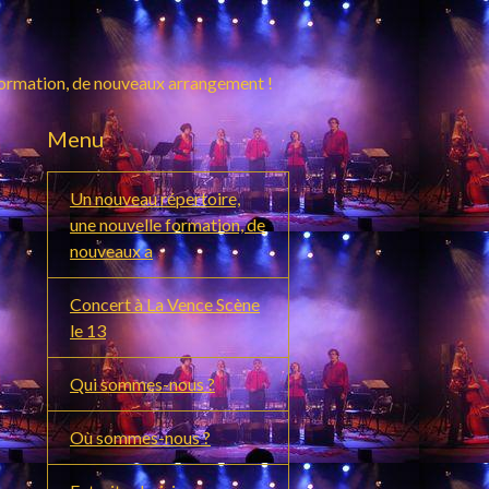
formation, de nouveaux arrangement !
Menu
Un nouveau répertoire,
une nouvelle formation, de
nouveaux a
Concert à La Vence Scène
le 13
Qui sommes-nous ?
Où sommes-nous ?