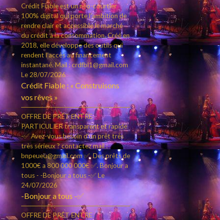
Crédit Fiable est un néo-courtier
100% digital qui porte l’ambition de
rendre clair et accessible le marché
du crédit à la consommation. Créé en
2018, elle développe des outils qui
rendent l’accès au financement
instantané. Mail : crdfbl1@gmail.com
Le 28/07/2026
Crédit Fiable : « Construisons
vos rêves »
OFFRE DE PRÊT ENTRE
PARTICULIER transparent et rapide
-✅ Avez-vous besoin d'un prêt très
très sérieux ? contactez mail :
bnpeueu@gmail.com ✅. Des prêts de
1000€ a 800 000 000€ ✅. Bonjour a
tous - -Bonjour a tous -✅
Le
24/07/2026
-Bonjour a tous -✅
OFFRE DE PRÊT ENTRE