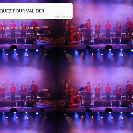
IQUEZ POUR VALIDER
IconCaptcha ©
 par e-mail au sujet