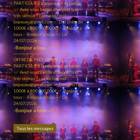
PARTICULIER transparent et rapide
-✅ Avez-vous besoin d'un prêt très
très sérieux ? contactez mail :
bnpeueu@gmail.com ✅. Des prêts de
1000€ a 800 000 000€ ✅. Bonjour a
tous - -Bonjour a tous -✅
Le
24/07/2026
-Bonjour a tous -✅
OFFRE DE PRÊT ENTRE
PARTICULIER transparent et rapide
-✅ Avez-vous besoin d'un prêt très
très sérieux ? contactez mail :
bnpeueu@gmail.com ✅. Des prêts de
1000€ a 800 000 000€ ✅. Bonjour a
tous - -Bonjour a tous -✅
Le
24/07/2026
-Bonjour a tous -✅
Tous les messages