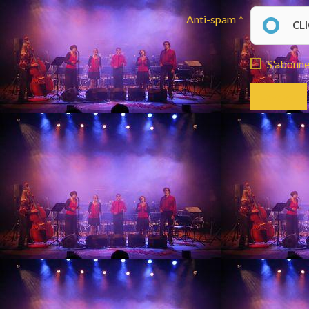
Anti-spam
CL
S'abonner
Envoyer