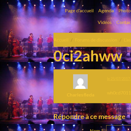
Page d'accueil
Agenda
Photo
Vidéos
Contac
Accueil
Forums de discussion
L'a
0ci2ahww
le 25/07/2017 
wh0cd701
Charlesfleda
Répondre à ce message
Nom