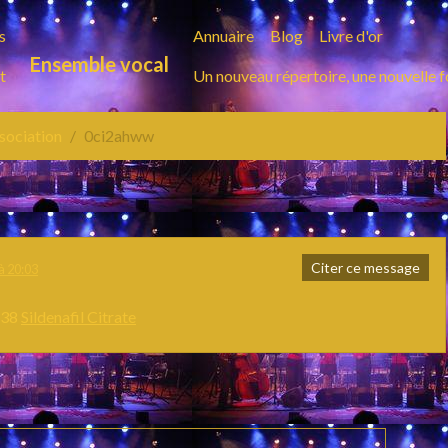
s
Annuaire
Blog
Livre d'or
Ensemble vocal
t
Un nouveau répertoire, une nouvelle 
ssociation
0ci2ahww
Citer ce message
à 20:03
138
Sildenafil Citrate