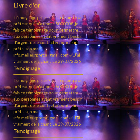
Livre d'or
Témoignage prêt✅- J'ai rencontré un
prêteur qui m'a donné 500000€ ,je
fais ce témoignage pour permettre
aux personnes ayant vraiment besoin
d'argent de le contacter pour leurs
prêts ;son mail :
info.meilleurprets@gmail.com ✅.J'ai
vraiment de la chanc
Le 29/07/2026
Témoignage
Témoignage prêt✅- J'ai rencontré un
prêteur qui m'a donné 500000€ ,je
fais ce témoignage pour permettre
aux personnes ayant vraiment besoin
d'argent de le contacter pour leurs
prêts ;son mail :
info.meilleurprets@gmail.com ✅.J'ai
vraiment de la chanc
Le 29/07/2026
Témoignage