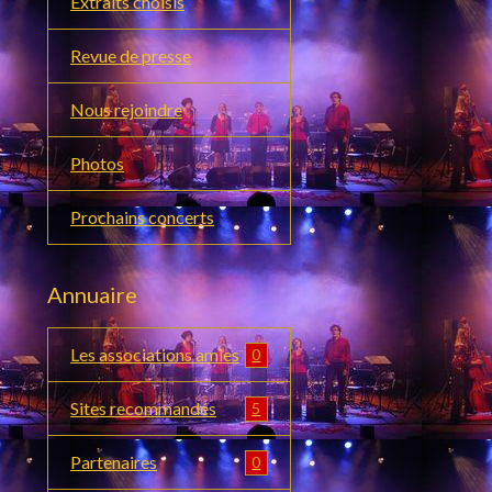
Extraits choisis
Revue de presse
Nous rejoindre
Photos
Prochains concerts
Annuaire
Les associations amies
0
Sites recommandés
5
Partenaires
0