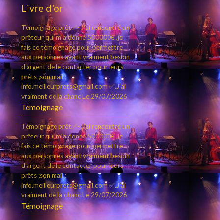
Livre d'or
Témoignage prêt✅- J'ai rencontré un
prêteur qui m'a donné 500000€ ,je
fais ce témoignage pour permettre
aux personnes ayant vraiment besoin
d'argent de le contacter pour leurs
prêts ;son mail :
info.meilleurprets@gmail.com ✅.J'ai
vraiment de la chanc
Le 29/07/2026
Témoignage
Témoignage prêt✅- J'ai rencontré un
prêteur qui m'a donné 500000€ ,je
fais ce témoignage pour permettre
aux personnes ayant vraiment besoin
d'argent de le contacter pour leurs
prêts ;son mail :
info.meilleurprets@gmail.com ✅.J'ai
vraiment de la chanc
Le 29/07/2026
Témoignage