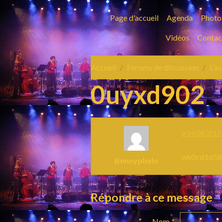
Page d'accueil
Agenda
Photo
Vidéos
Contac
Accueil
Forums de discussion
L'a
0uyxd902
le 04/08/2017 
wh0cd165
Bennyphelo
Répondre à ce message
Nom