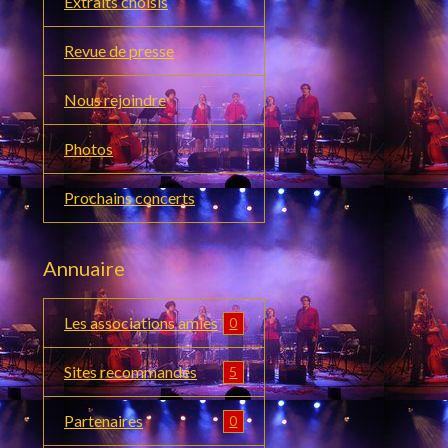
Extraits choisis
Revue de presse
Nous rejoindre
Photos
Prochains concerts
Annuaire
Les associations amies
0
Sites recommandés
5
Partenaires
0