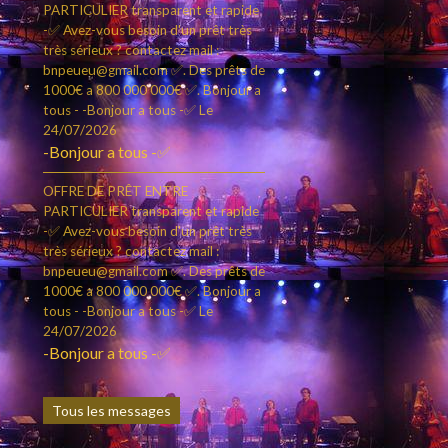
PARTICULIER transparent et rapide
-✅ Avez-vous besoin d'un prêt très
très sérieux ? contactez mail :
bnpeueu@gmail.com ✅. Des prêts de
1000€ a 800 000 000€ ✅. Bonjour a
tous - -Bonjour a tous -✅
Le
24/07/2026
-Bonjour a tous -✅
OFFRE DE PRÊT ENTRE
PARTICULIER transparent et rapide
-✅ Avez-vous besoin d'un prêt très
très sérieux ? contactez mail :
bnpeueu@gmail.com ✅. Des prêts de
1000€ a 800 000 000€ ✅. Bonjour a
tous - -Bonjour a tous -✅
Le
24/07/2026
-Bonjour a tous -✅
Tous les messages