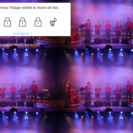
nnez l'image visible le moins de fois
IconCaptcha
©
 par e-mail au sujet