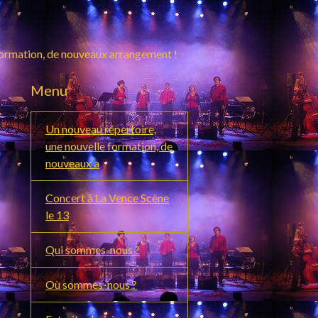
formation, de nouveaux arrangement !
Menu
Un nouveau répertoire,
une nouvelle formation, de
nouveaux a
Concert à La Vence Scène
le 13
Qui sommes-nous ?
Où sommes-nous ?