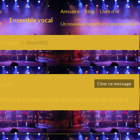
s
Annuaire
Blog
Livre d'or
Ensemble vocal
t
Un nouveau répertoire, une nouvelle 
ssociation
0uyxd902
Citer ce message
à 13:22
868
how to get viagra
Yasmin Birth Control Pills
buy acyclovir