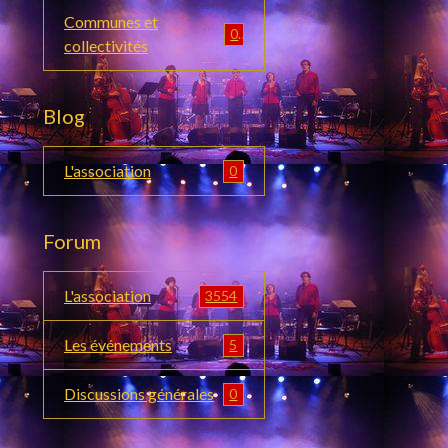
Communes et
0
collectivités
Blog
L'association
0
Forum
L'association
3554
Les événements
5
Discussions générales
0