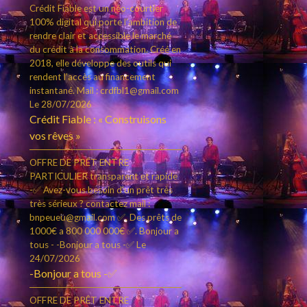
Crédit Fiable est un néo-courtier
100% digital qui porte l’ambition de
rendre clair et accessible le marché
du crédit à la consommation. Créé en
2018, elle développe des outils qui
rendent l’accès au financement
instantané. Mail : crdfbl1@gmail.com
Le 28/07/2026
Crédit Fiable : « Construisons
vos rêves »
OFFRE DE PRÊT ENTRE
PARTICULIER transparent et rapide
-✅ Avez-vous besoin d'un prêt très
très sérieux ? contactez mail :
bnpeueu@gmail.com ✅. Des prêts de
1000€ a 800 000 000€ ✅. Bonjour a
tous - -Bonjour a tous -✅
Le
24/07/2026
-Bonjour a tous -✅
OFFRE DE PRÊT ENTRE