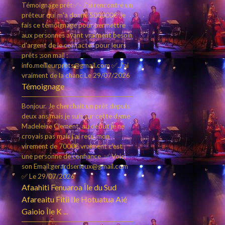
Témoignage prêt✅- J'ai rencontré un
prêteur qui m'a donné 500000€ ,je
fais ce témoignage pour permettre
aux personnes ayant vraiment besoin
d'argent de le contacter pour leurs
prêts ;son mail :
info.meilleurprets@gmail.com ✅.J'ai
vraiment de la chanc
Le 29/07/2026
Témoignage
Bonjour. Je cherchait un prêt depuis
deux ans mais je suis sur cette dame
Madeleine Clement, au début je ne
croyais pas mais j'ai reçu mon
virement de 7000€ vraiment c’est
une personne de confiance ,✅ Voici
son Email:gerardserieux@gmail.com
✅
Le 29/07/2026
Afaahiti Fenuaroa Île du Sud
Afareaitu Fitii Ile Hotuatua Aié
Gaioio Île K ...