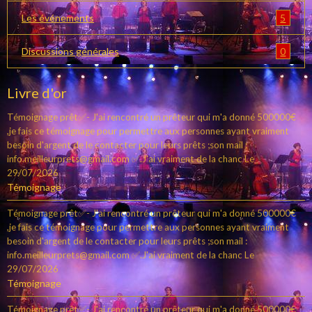
5
Les événements
0
Discussions générales
Livre d'or
Témoignage prêt✅- J'ai rencontré un prêteur qui m'a donné 500000€
,je fais ce témoignage pour permettre aux personnes ayant vraiment
besoin d'argent de le contacter pour leurs prêts ;son mail :
info.meilleurprets@gmail.com ✅.J'ai vraiment de la chanc
Le
29/07/2026
Témoignage
Témoignage prêt✅- J'ai rencontré un prêteur qui m'a donné 500000€
,je fais ce témoignage pour permettre aux personnes ayant vraiment
besoin d'argent de le contacter pour leurs prêts ;son mail :
info.meilleurprets@gmail.com ✅.J'ai vraiment de la chanc
Le
29/07/2026
Témoignage
Témoignage prêt✅- J'ai rencontré un prêteur qui m'a donné 500000€