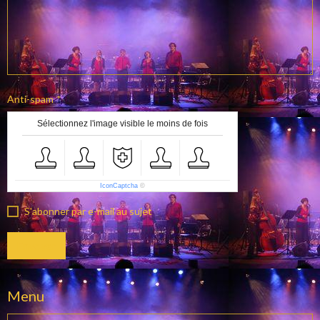
Anti-spam
Sélectionnez l'image visible le moins de fois
IconCaptcha
©
S'abonner par e-mail au sujet
Envoyer
Menu