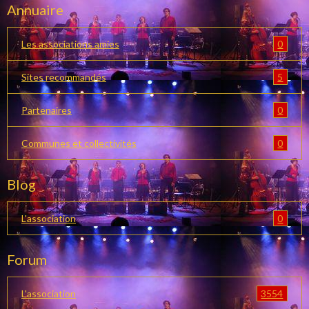
Annuaire
0
Les associations amies
5
Sites recommandés
0
Partenaires
0
Communes et collectivités
Blog
0
L'association
Forum
3554
L'association