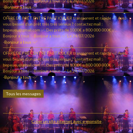
Bonjour a tous - -Bonjour a tous -✅
Le 24/07/2026
-Bonjour a tous -✅
OFFRE DE PRÊT ENTRE PARTICULIER transparent et rapide -✅ Avez-
vous besoin d'un prêt très très sérieux ? contactez mail :
bnpeueu@gmail.com ✅. Des prêts de 1000€ a 800 000 000€ ✅.
Bonjour a tous - -Bonjour a tous -✅
Le 24/07/2026
-Bonjour a tous -✅
OFFRE DE PRÊT ENTRE PARTICULIER transparent et rapide -✅ Avez-
vous besoin d'un prêt très très sérieux ? contactez mail :
bnpeueu@gmail.com ✅. Des prêts de 1000€ a 800 000 000€ ✅.
Bonjour a tous - -Bonjour a tous -✅
Le 24/07/2026
-Bonjour a tous -✅
Tous les messages
Créer un site internet avec e-monsite