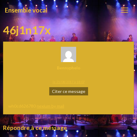
Ensemble vocal
46j1n17x
Bennyphelo
le 21/08/2017 à 18:07
Citer ce message
wh0cd626780
nexium by mail
Répondre à ce message