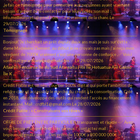
,je fais ce témoignage pour permettre aux personnes ayant vraiment
besoin d'argent de le contacter pour leurs prêts ;son mail :
info.meilleurprets@gmail.com ✅.J'ai vraiment de la chanc
Le
29/07/2026
Témoignage
Bonjour. Je cherchait un prêt depuis deux ans mais je suis sur cette
dame Madeleine Clement, au début je ne croyais pas mais j'ai reçu mon
virement de 7000€ vraiment c’est une personne de confiance ,✅ Voici
son Email:gerardserieux@gmail.com ✅
Le 29/07/2026
Afaahiti Fenuaroa Île du Sud Afareaitu Fitii Ile Hotuatua Aié Gaioio
Île K ...
Crédit Fiable est un néo-courtier 100% digital qui porte l’ambition de
rendre clair et accessible le marché du crédit à la consommation. Créé
en 2018, elle développe des outils qui rendent l’accès au financement
instantané. Mail : crdfbl1@gmail.com
Le 28/07/2026
Crédit Fiable : « Construisons vos rêves »
OFFRE DE PRÊT ENTRE PARTICULIER transparent et rapide -✅ Avez-
vous besoin d'un prêt très très sérieux ? contactez mail :
bnpeueu@gmail.com ✅. Des prêts de 1000€ a 800 000 000€ ✅.