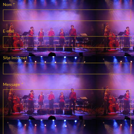
Nom
E-mail
Site Internet
Message