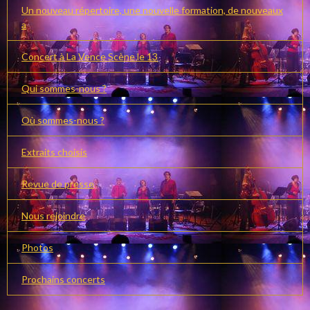
Un nouveau répertoire, une nouvelle formation, de nouveaux
a
Concert à La Vence Scène le 13
Qui sommes-nous ?
Où sommes-nous ?
Extraits choisis
Revue de presse
Nous rejoindre
Photos
Prochains concerts