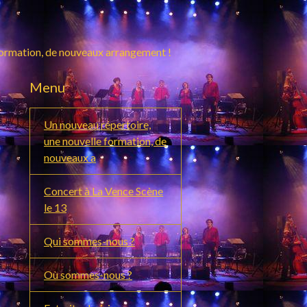
formation, de nouveaux arrangement !
Menu
Un nouveau répertoire,
une nouvelle formation, de
nouveaux a
Concert à La Vence Scène
le 13
Qui sommes-nous ?
Où sommes-nous ?