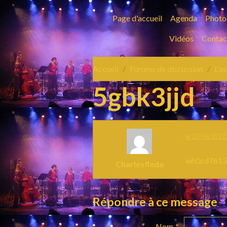
Page d'accueil
Agenda
Photo
Vidéos
Contac
Accueil
Forums de discussion
L'a
5gbk3jjd
le 27/08/2017 
wh0cd761
Charlesfleda
Répondre à ce message
Nom