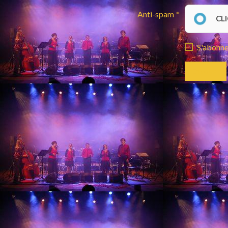
Anti-spam
CL
S'abonner
Envoyer