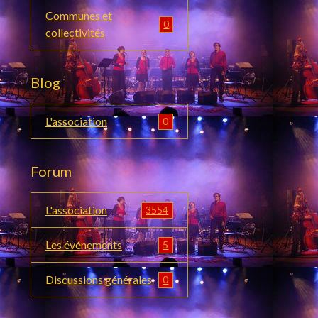
Communes et
0
collectivités
Blog
L'association
0
Forum
L'association
3554
Les événements
5
Discussions générales
0