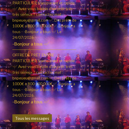
PARTICULIER transparent et rapide
-✅ Avez-vous besoin d'un prêt très
très sérieux ? contactez mail :
bnpeueu@gmail.com ✅. Des prêts de
1000€ a 800 000 000€ ✅. Bonjour a
tous - -Bonjour a tous -✅
Le
24/07/2026
-Bonjour a tous -✅
OFFRE DE PRÊT ENTRE
PARTICULIER transparent et rapide
-✅ Avez-vous besoin d'un prêt très
très sérieux ? contactez mail :
bnpeueu@gmail.com ✅. Des prêts de
1000€ a 800 000 000€ ✅. Bonjour a
tous - -Bonjour a tous -✅
Le
24/07/2026
-Bonjour a tous -✅
Tous les messages