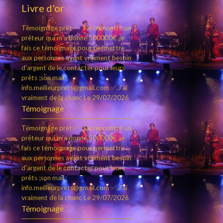
Livre d'or
Témoignage prêt✅- J'ai rencontré un
prêteur qui m'a donné 500000€ ,je
fais ce témoignage pour permettre
aux personnes ayant vraiment besoin
d'argent de le contacter pour leurs
prêts ;son mail :
info.meilleurprets@gmail.com ✅.J'ai
vraiment de la chanc
Le 29/07/2026
Témoignage
Témoignage prêt✅- J'ai rencontré un
prêteur qui m'a donné 500000€ ,je
fais ce témoignage pour permettre
aux personnes ayant vraiment besoin
d'argent de le contacter pour leurs
prêts ;son mail :
info.meilleurprets@gmail.com ✅.J'ai
vraiment de la chanc
Le 29/07/2026
Témoignage