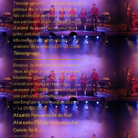
Témoignage prêt✅- J'ai rencontré un
prêteur qui m'a donné 500000€ ,je
fais ce témoignage pour permettre
aux personnes ayant vraiment besoin
d'argent de le contacter pour leurs
prêts ;son mail :
info.meilleurprets@gmail.com ✅.J'ai
vraiment de la chanc
Le 29/07/2026
Témoignage
Bonjour. Je cherchait un prêt depuis
deux ans mais je suis sur cette dame
Madeleine Clement, au début je ne
croyais pas mais j'ai reçu mon
virement de 7000€ vraiment c’est
une personne de confiance ,✅ Voici
son Email:gerardserieux@gmail.com
✅
Le 29/07/2026
Afaahiti Fenuaroa Île du Sud
Afareaitu Fitii Ile Hotuatua Aié
Gaioio Île K ...