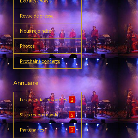
Extraits choisis
Revue de presse
Nous rejoindre
Photos
Prochains concerts
Annuaire
Les associations amies
0
Sites recommandés
5
Partenaires
0