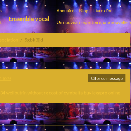
s
Annuaire
Blog
Livre d'or
Ensemble vocal
t
Un nouveau répertoire, une nouvelle 
ssociation
5gbk3jjd
Citer ce message
à 10:25
334
wellbutrin without rx
cost of cymbalta
buy lexapro online