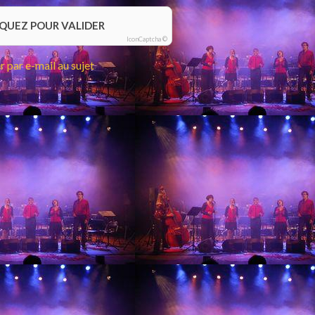
IQUEZ POUR VALIDER
IconCaptcha ©
 par e-mail au sujet