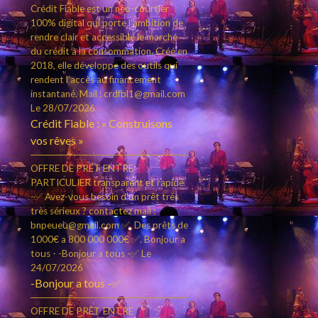
Crédit Fiable est un néo-courtier
100% digital qui porte l’ambition de
rendre clair et accessible le marché
du crédit à la consommation. Créé en
2018, elle développe des outils qui
rendent l’accès au financement
instantané. Mail : crdfbl1@gmail.com
Le 28/07/2026
Crédit Fiable : « Construisons
vos rêves »
OFFRE DE PRÊT ENTRE
PARTICULIER transparent et rapide
-✅ Avez-vous besoin d'un prêt très
très sérieux ? contactez mail :
bnpeueu@gmail.com ✅. Des prêts de
1000€ a 800 000 000€ ✅. Bonjour a
tous - -Bonjour a tous -✅
Le
24/07/2026
-Bonjour a tous -✅
OFFRE DE PRÊT ENTRE