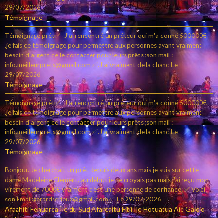
29/07/2026
Témoignage
Témoignage prêt✅- J'ai rencontré un prêteur qui m'a donné 500000€
,je fais ce témoignage pour permettre aux personnes ayant vraiment
besoin d'argent de le contacter pour leurs prêts ;son mail :
info.meilleurprets@gmail.com ✅.J'ai vraiment de la chanc
Le
29/07/2026
Témoignage
Témoignage prêt✅- J'ai rencontré un prêteur qui m'a donné 500000€
,je fais ce témoignage pour permettre aux personnes ayant vraiment
besoin d'argent de le contacter pour leurs prêts ;son mail :
info.meilleurprets@gmail.com ✅.J'ai vraiment de la chanc
Le
29/07/2026
Témoignage
Bonjour. Je cherchait un prêt depuis deux ans mais je suis sur cette
dame Madeleine Clement, au début je ne croyais pas mais j'ai reçu mon
virement de 7000€ vraiment c’est une personne de confiance ,✅ Voici
son Email:gerardserieux@gmail.com ✅
Le 29/07/2026
Afaahiti Fenuaroa Île du Sud Afareaitu Fitii Ile Hotuatua Aié Gaioio