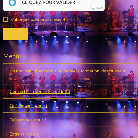
CLIQUEZ POUR VALIDER
IconCaptcha ©
S'abonner par e-mail au sujet
Envoyer
Menu
Un nouveau répertoire, une nouvelle formation, de nouveaux
a
Concert à La Vence Scène le 13
Qui sommes-nous ?
Où sommes-nous ?
Extraits choisis