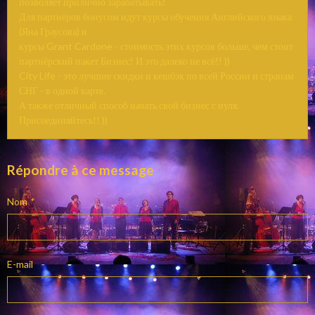
позволяет прилично зарабатывать!
Для партнёров бонусом идут курсы обучения Английского языка
(Яна Граусова) и
курсы Grant Cardone - стоимость этих курсов больше, чем стоит
партнёрский пакет Бизнес! И это далеко не всё!! ))
City Life - это лучшие скидки и кешбэк по всей России и странам
СНГ - в одной карте.
А также отличный способ начать свой бизнес с нуля.
Присоединяйтесь!! ))
Répondre à ce message
Nom
E-mail