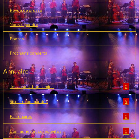
Revue de presse
Nous rejoindre
Photos
Prochains concerts
Annuaire
0
Les associations amies
5
Sites recommandés
0
Partenaires
0
Communes et collectivités