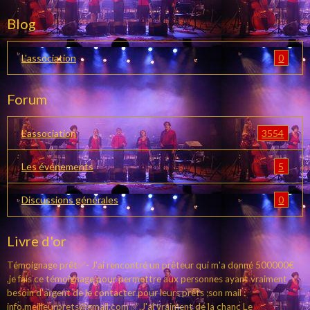
Blog
0
L'association
Forum
3554
L'association
5
Les événements
0
Discussions générales
Livre d'or
Témoignage prêt✅- J'ai rencontré un prêteur qui m'a donné 500000€
,je fais ce témoignage pour permettre aux personnes ayant vraiment
besoin d'argent de le contacter pour leurs prêts ;son mail :
info.meilleurprets@gmail.com ✅.J'ai vraiment de la chanc
Le