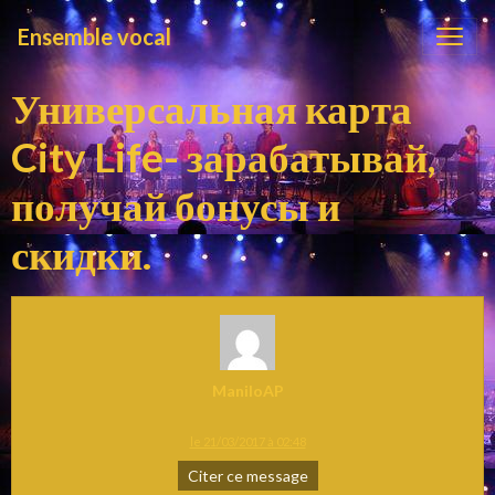
Ensemble vocal
Универсальная карта
City Life- зарабатывай,
получай бонусы и
скидки.
ManiloAP
le 21/03/2017 à 02:48
Citer ce message