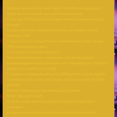
Недавно заказала себе смарт-карту City Life и не нарадуюсь!
Сразу после оплаты ей уже можно пользоваться!
Стоит она 1250 рублей, но за такую сумму получаешь гораздо
больше!
Скидки и кешбэк в онлайн-магазинах, ресторанах, такси в
Москве и СПб,
а скоро и во всех города России, на авиабилеты, отели, скидка
20% на мобильную связь,
и это далеко не полный перечень!
Компания развивается и предлагает стать её партнёром!
Порекомендовав её друзьям можно не только вернуть стоимость
карты, но и заработать на этом))
Стоимость не реферальной карты 2000 рублей, но если пройти
по реферальной ссылке, карта будет стоит всего каких то 1250
рублей!!
Которые оправдаются при первых же покупках.
https://goo.gl/CivLeH
Если Вы ищите работу на дому или просто подработку в
интернете
в компании реализована партнёрская программа которая