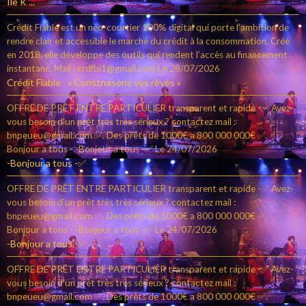
Île K ...
Crédit Fiable est un néo-courtier 100% digital qui porte l’ambition de
rendre clair et accessible le marché du crédit à la consommation. Créé
en 2018, elle développe des outils qui rendent l’accès au financement
instantané. Mail : crdfbl1@gmail.com
Le 28/07/2026
Crédit Fiable : « Construisons vos rêves »
OFFRE DE PRÊT ENTRE PARTICULIER transparent et rapide -✅ Avez-
vous besoin d'un prêt très très sérieux ? contactez mail :
bnpeueu@gmail.com ✅. Des prêts de 1000€ a 800 000 000€ ✅.
Bonjour a tous - -Bonjour a tous -✅
Le 24/07/2026
-Bonjour a tous -✅
OFFRE DE PRÊT ENTRE PARTICULIER transparent et rapide -✅ Avez-
vous besoin d'un prêt très très sérieux ? contactez mail :
bnpeueu@gmail.com ✅. Des prêts de 1000€ a 800 000 000€ ✅.
Bonjour a tous - -Bonjour a tous -✅
Le 24/07/2026
-Bonjour a tous -✅
OFFRE DE PRÊT ENTRE PARTICULIER transparent et rapide -✅ Avez-
vous besoin d'un prêt très très sérieux ? contactez mail :
bnpeueu@gmail.com ✅. Des prêts de 1000€ a 800 000 000€ ✅.