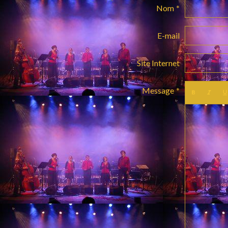
Nom
E-mail
Site Internet
Message