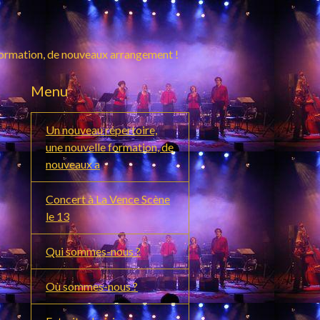
formation, de nouveaux arrangement !
Menu
Un nouveau répertoire,
une nouvelle formation, de
nouveaux a
Concert à La Vence Scène
le 13
Qui sommes-nous ?
Où sommes-nous ?