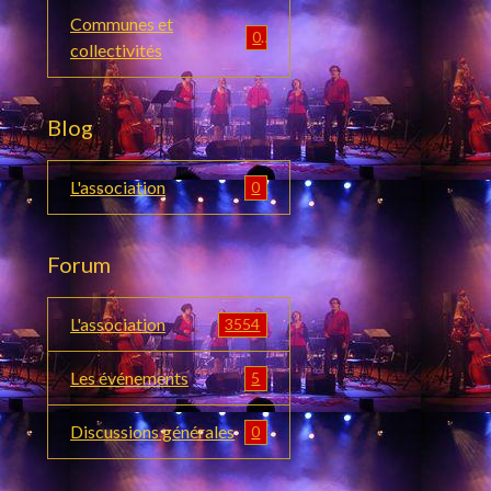
Communes et
0
collectivités
Blog
L'association
0
Forum
L'association
3554
Les événements
5
Discussions générales
0