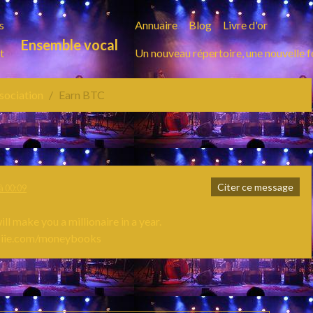
s
Annuaire
Blog
Livre d'or
Ensemble vocal
t
Un nouveau répertoire, une nouvelle 
ssociation
Earn BTC
Citer ce message
à 00:09
ll make you a millionaire in a year.
opiie.com/moneybooks