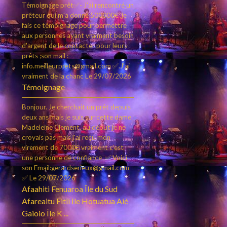
Témoignage prêt✅- J'ai rencontré un
prêteur qui m'a donné 500000€ ,je
fais ce témoignage pour permettre
aux personnes ayant vraiment besoin
d'argent de le contacter pour leurs
prêts ;son mail :
info.meilleurprets@gmail.com ✅.J'ai
vraiment de la chanc
Le 29/07/2026
Témoignage
Bonjour. Je cherchait un prêt depuis
deux ans mais je suis sur cette dame
Madeleine Clement, au début je ne
croyais pas mais j'ai reçu mon
virement de 7000€ vraiment c’est
une personne de confiance ,✅ Voici
son Email:gerardserieux@gmail.com
✅
Le 29/07/2026
Afaahiti Fenuaroa Île du Sud
Afareaitu Fitii Ile Hotuatua Aié
Gaioio Île K ...