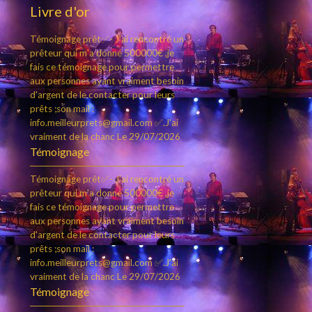
Livre d'or
Témoignage prêt✅- J'ai rencontré un
prêteur qui m'a donné 500000€ ,je
fais ce témoignage pour permettre
aux personnes ayant vraiment besoin
d'argent de le contacter pour leurs
prêts ;son mail :
info.meilleurprets@gmail.com ✅.J'ai
vraiment de la chanc
Le 29/07/2026
Témoignage
Témoignage prêt✅- J'ai rencontré un
prêteur qui m'a donné 500000€ ,je
fais ce témoignage pour permettre
aux personnes ayant vraiment besoin
d'argent de le contacter pour leurs
prêts ;son mail :
info.meilleurprets@gmail.com ✅.J'ai
vraiment de la chanc
Le 29/07/2026
Témoignage