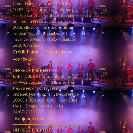
Crédit Fiable est un néo-courtier
100% digital qui porte l’ambition de
rendre clair et accessible le marché
du crédit à la consommation. Créé en
2018, elle développe des outils qui
rendent l’accès au financement
instantané. Mail : crdfbl1@gmail.com
Le 28/07/2026
Crédit Fiable : « Construisons
vos rêves »
OFFRE DE PRÊT ENTRE
PARTICULIER transparent et rapide
-✅ Avez-vous besoin d'un prêt très
très sérieux ? contactez mail :
bnpeueu@gmail.com ✅. Des prêts de
1000€ a 800 000 000€ ✅. Bonjour a
tous - -Bonjour a tous -✅
Le
24/07/2026
-Bonjour a tous -✅
OFFRE DE PRÊT ENTRE