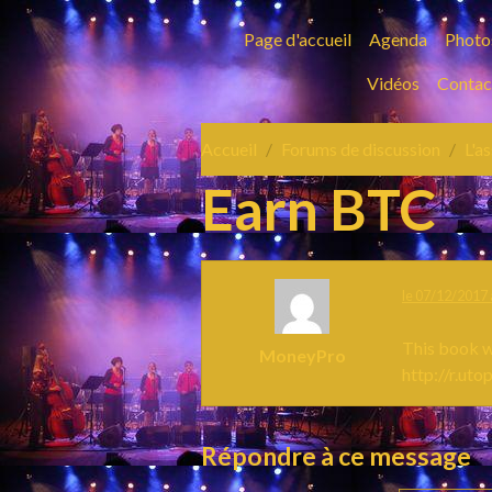
Page d'accueil
Agenda
Photo
Vidéos
Contac
Accueil
Forums de discussion
L'a
Earn BTC
le 07/12/2017 
This book wi
MoneyPro
http://r.ut
Répondre à ce message