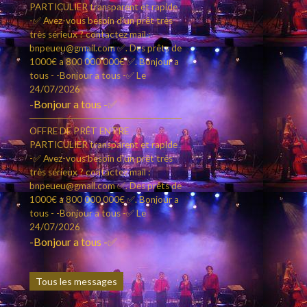
PARTICULIER transparent et rapide
-✅ Avez-vous besoin d'un prêt très
très sérieux ? contactez mail :
bnpeueu@gmail.com ✅. Des prêts de
1000€ a 800 000 000€ ✅. Bonjour a
tous - -Bonjour a tous -✅
Le
24/07/2026
-Bonjour a tous -✅
OFFRE DE PRÊT ENTRE
PARTICULIER transparent et rapide
-✅ Avez-vous besoin d'un prêt très
très sérieux ? contactez mail :
bnpeueu@gmail.com ✅. Des prêts de
1000€ a 800 000 000€ ✅. Bonjour a
tous - -Bonjour a tous -✅
Le
24/07/2026
-Bonjour a tous -✅
Tous les messages