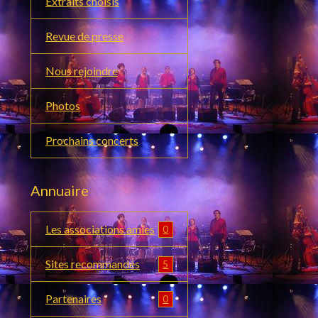
Extraits choisis
Revue de presse
Nous rejoindre
Photos
Prochains concerts
Annuaire
Les associations amies
0
Sites recommandés
5
Partenaires
0