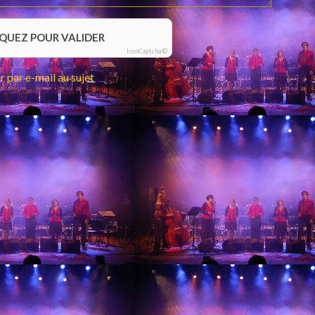
IQUEZ POUR VALIDER
IconCaptcha ©
 par e-mail au sujet