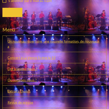
S'abonner par e-mail au sujet
Envoyer
Menu
Un nouveau répertoire, une nouvelle formation, de nouveaux
a
Concert à La Vence Scène le 13
Qui sommes-nous ?
Où sommes-nous ?
Extraits choisis
Revue de presse