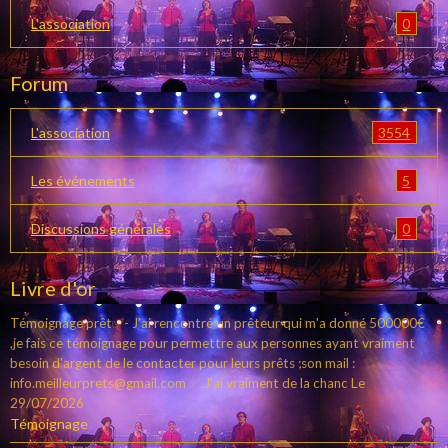
0
L'association
Forum
3554
L'association
5
Les événements
0
Discussions générales
Livre d'or
Témoignage prêt✅- J'ai rencontré un prêteur qui m'a donné 500000€
,je fais ce témoignage pour permettre aux personnes ayant vraiment
besoin d'argent de le contacter pour leurs prêts ;son mail :
info.meilleurprets@gmail.com ✅.J'ai vraiment de la chanc
Le
29/07/2026
Témoignage