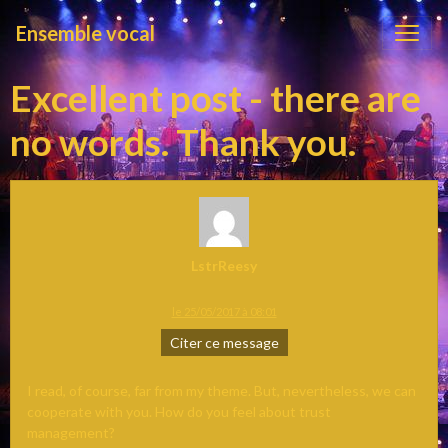
Ensemble vocal
Excellent post - there are
no words. Thank you.
LstrReesy
le 25/05/2017 à 08:01
Citer ce message
I read, of course, far from my theme. But, nevertheless, we can
cooperate with you. How do you feel about trust
management?