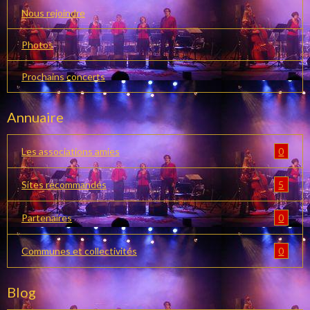
Nous rejoindre
Photos
Prochains concerts
Annuaire
0
Les associations amies
5
Sites recommandés
0
Partenaires
0
Communes et collectivités
Blog