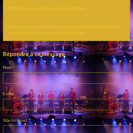
Website super, will recommend to friends!
http://www.task-force-international.com/it/forum/suggestion-
box/311114-propecia-visage-07#311116
Répondre à ce message
Nom
E-mail
Site Internet