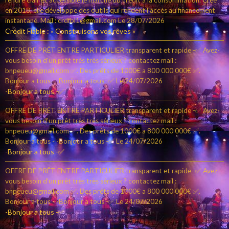
rendre clair et accessible le marché du crédit à la consommation. Créé
en 2018, elle développe des outils qui rendent l’accès au financement
instantané. Mail : crdfbl1@gmail.com
Le 28/07/2026
Crédit Fiable : « Construisons vos rêves »
OFFRE DE PRÊT ENTRE PARTICULIER transparent et rapide -✅ Avez-
vous besoin d'un prêt très très sérieux ? contactez mail :
bnpeueu@gmail.com ✅. Des prêts de 1000€ a 800 000 000€ ✅.
Bonjour a tous - -Bonjour a tous -✅
Le 24/07/2026
-Bonjour a tous -✅
OFFRE DE PRÊT ENTRE PARTICULIER transparent et rapide -✅ Avez-
vous besoin d'un prêt très très sérieux ? contactez mail :
bnpeueu@gmail.com ✅. Des prêts de 1000€ a 800 000 000€ ✅.
Bonjour a tous - -Bonjour a tous -✅
Le 24/07/2026
-Bonjour a tous -✅
OFFRE DE PRÊT ENTRE PARTICULIER transparent et rapide -✅ Avez-
vous besoin d'un prêt très très sérieux ? contactez mail :
bnpeueu@gmail.com ✅. Des prêts de 1000€ a 800 000 000€ ✅.
Bonjour a tous - -Bonjour a tous -✅
Le 24/07/2026
-Bonjour a tous -✅