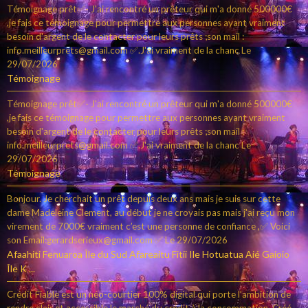
Témoignage prêt✅- J'ai rencontré un prêteur qui m'a donné 500000€
,je fais ce témoignage pour permettre aux personnes ayant vraiment
besoin d'argent de le contacter pour leurs prêts ;son mail :
info.meilleurprets@gmail.com ✅.J'ai vraiment de la chanc
Le
29/07/2026
Témoignage
Témoignage prêt✅- J'ai rencontré un prêteur qui m'a donné 500000€
,je fais ce témoignage pour permettre aux personnes ayant vraiment
besoin d'argent de le contacter pour leurs prêts ;son mail :
info.meilleurprets@gmail.com ✅.J'ai vraiment de la chanc
Le
29/07/2026
Témoignage
Bonjour. Je cherchait un prêt depuis deux ans mais je suis sur cette
dame Madeleine Clement, au début je ne croyais pas mais j'ai reçu mon
virement de 7000€ vraiment c’est une personne de confiance ,✅ Voici
son Email:gerardserieux@gmail.com ✅
Le 29/07/2026
Afaahiti Fenuaroa Île du Sud Afareaitu Fitii Ile Hotuatua Aié Gaioio
Île K ...
Crédit Fiable est un néo-courtier 100% digital qui porte l’ambition de