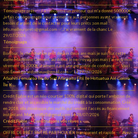
Témoignage prêt✅- J'ai rencontré un prêteur qui m'a donné 500000€
,je fais ce témoignage pour permettre aux personnes ayant vraiment
besoin d'argent de le contacter pour leurs prêts ;son mail :
info.meilleurprets@gmail.com ✅.J'ai vraiment de la chanc
Le
29/07/2026
Témoignage
Bonjour. Je cherchait un prêt depuis deux ans mais je suis sur cette
dame Madeleine Clement, au début je ne croyais pas mais j'ai reçu mon
virement de 7000€ vraiment c’est une personne de confiance ,✅ Voici
son Email:gerardserieux@gmail.com ✅
Le 29/07/2026
Afaahiti Fenuaroa Île du Sud Afareaitu Fitii Ile Hotuatua Aié Gaioio
Île K ...
Crédit Fiable est un néo-courtier 100% digital qui porte l’ambition de
rendre clair et accessible le marché du crédit à la consommation. Créé
en 2018, elle développe des outils qui rendent l’accès au financement
instantané. Mail : crdfbl1@gmail.com
Le 28/07/2026
Crédit Fiable : « Construisons vos rêves »
OFFRE DE PRÊT ENTRE PARTICULIER transparent et rapide -✅ Avez-