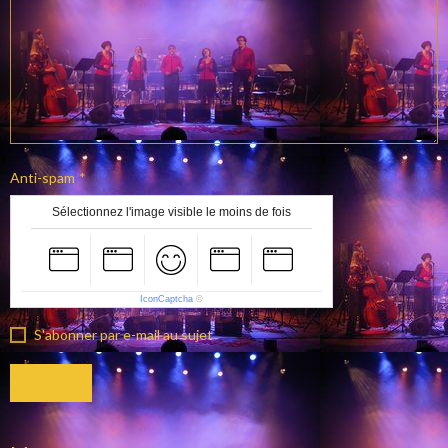
Anti-spam
Sélectionnez l'image visible le moins de fois
IconCaptcha
©
S'abonner par e-mail au sujet
Envoyer