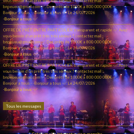
vous besoin d'un prêt très très sérieux ? contactez mail :
bnpeueu@gmail.com ✅. Des prêts de 1000€ a 800 000 000€ ✅.
Bonjour a tous - -Bonjour a tous -✅
Le 24/07/2026
-Bonjour a tous -✅
OFFRE DE PRÊT ENTRE PARTICULIER transparent et rapide -✅ Avez-
vous besoin d'un prêt très très sérieux ? contactez mail :
bnpeueu@gmail.com ✅. Des prêts de 1000€ a 800 000 000€ ✅.
Bonjour a tous - -Bonjour a tous -✅
Le 24/07/2026
-Bonjour a tous -✅
OFFRE DE PRÊT ENTRE PARTICULIER transparent et rapide -✅ Avez-
vous besoin d'un prêt très très sérieux ? contactez mail :
bnpeueu@gmail.com ✅. Des prêts de 1000€ a 800 000 000€ ✅.
Bonjour a tous - -Bonjour a tous -✅
Le 24/07/2026
-Bonjour a tous -✅
Tous les messages
Créer un site internet avec e-monsite