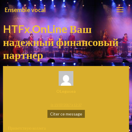
Ensemble vocal
HTFx.OnLine Ваш
надежный финансовый
партнер
OLegusea
le 15/07/2017 à 12:37
Citer ce message
Приветствую коллега