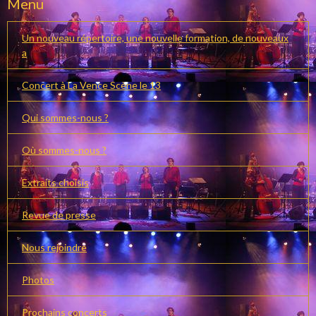
Menu
Un nouveau répertoire, une nouvelle formation, de nouveaux
a
Concert à La Vence Scène le 13
Qui sommes-nous ?
Où sommes-nous ?
Extraits choisis
Revue de presse
Nous rejoindre
Photos
Prochains concerts