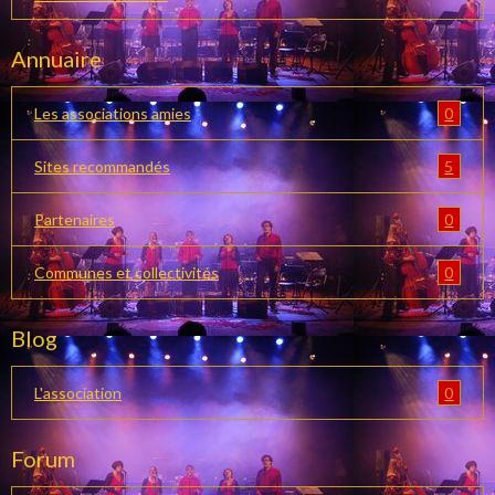
Annuaire
0
Les associations amies
5
Sites recommandés
0
Partenaires
0
Communes et collectivités
Blog
0
L'association
Forum