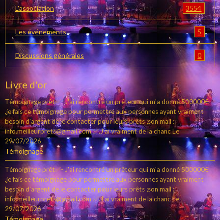
3554
L'association
5
Les événements
0
Discussions générales
Livre d'or
Témoignage prêt✅- J'ai rencontré un prêteur qui m'a donné 500000€
,je fais ce témoignage pour permettre aux personnes ayant vraiment
besoin d'argent de le contacter pour leurs prêts ;son mail :
info.meilleurprets@gmail.com ✅.J'ai vraiment de la chanc
Le
29/07/2026
Témoignage
Témoignage prêt✅- J'ai rencontré un prêteur qui m'a donné 500000€
,je fais ce témoignage pour permettre aux personnes ayant vraiment
besoin d'argent de le contacter pour leurs prêts ;son mail :
info.meilleurprets@gmail.com ✅.J'ai vraiment de la chanc
Le
29/07/2026
Témoignage