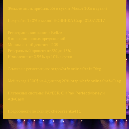
Желаете иметь прибыль 5% в сутки? Может 10% в сутки?
Получайте 150% в месяц! НОВИНКА Старт 01.07.2017
Регистрация компании в Belize
8 инвестиционных предложений
Минимальный депозит - 20$
Реферальный процент от 3% до 15%
Начисления от 0.55% до 10% в сутки
Ссылка на регистрацию: http://htfx.online/?ref=Oleg
Мой вклад 1500$ на 4 дня под 20% http://htfx.online/?ref=Oleg
Платежные системы: PAYEER, OKPay, PerfectMoney и
AdvCash
Подробности по скайпу: cheburashka411