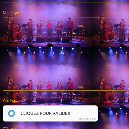
Message
Anti-spam
CLIQUEZ POUR VALIDER
IconCaptcha ©