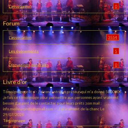
0
L'association
Forum
3554
L'association
5
Les événements
0
Discussions générales
Livre d'or
Témoignage prêt✅- J'ai rencontré un prêteur qui m'a donné 500000€
,je fais ce témoignage pour permettre aux personnes ayant vraiment
besoin d'argent de le contacter pour leurs prêts ;son mail :
info.meilleurprets@gmail.com ✅.J'ai vraiment de la chanc
Le
29/07/2026
Témoignage