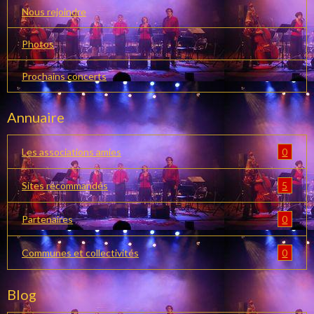
Nous rejoindre
Photos
Prochains concerts
Annuaire
0
Les associations amies
5
Sites recommandés
0
Partenaires
0
Communes et collectivités
Blog