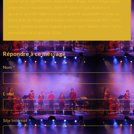
carte tarot signification viviane mon tirage tarot tirage tarot
ange amour classement objectif tarot tirage divinatoire
du tarot gratuit regle jeux tarot gratuit apprendre a jouer au
tarot gratuit tirage tarot indien tarot sentimental 2017 tarot
amour gratuit prenom logiciel gratuit tarot belote tarot carte
amoureux tarot gratuit 2016
Répondre à ce message
Nom
E-mail
Site Internet