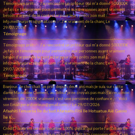
Témoignage prêt✅- J'ai rencontré un prêteur qui m'a donné 500000€
,je fais ce témoignage pour permettre aux personnes ayant vraiment
besoin d'argent de le contacter pour leurs prêts ;son mail :
info.meilleurprets@gmail.com ✅.J'ai vraiment de la chanc
Le
29/07/2026
Témoignage
Témoignage prêt✅- J'ai rencontré un prêteur qui m'a donné 500000€
,je fais ce témoignage pour permettre aux personnes ayant vraiment
besoin d'argent de le contacter pour leurs prêts ;son mail :
info.meilleurprets@gmail.com ✅.J'ai vraiment de la chanc
Le
29/07/2026
Témoignage
Bonjour. Je cherchait un prêt depuis deux ans mais je suis sur cette
dame Madeleine Clement, au début je ne croyais pas mais j'ai reçu mon
virement de 7000€ vraiment c’est une personne de confiance ,✅ Voici
son Email:gerardserieux@gmail.com ✅
Le 29/07/2026
Afaahiti Fenuaroa Île du Sud Afareaitu Fitii Ile Hotuatua Aié Gaioio
Île K ...
Crédit Fiable est un néo-courtier 100% digital qui porte l’ambition de
rendre clair et accessible le marché du crédit à la consommation. Créé