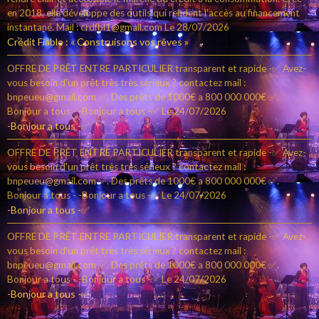
en 2018, elle développe des outils qui rendent l’accès au financement
instantané. Mail : crdfbl1@gmail.com
Le 28/07/2026
Crédit Fiable : « Construisons vos rêves »
OFFRE DE PRÊT ENTRE PARTICULIER transparent et rapide -✅ Avez-
vous besoin d'un prêt très très sérieux ? contactez mail :
bnpeueu@gmail.com ✅. Des prêts de 1000€ a 800 000 000€ ✅.
Bonjour a tous - -Bonjour a tous -✅
Le 24/07/2026
-Bonjour a tous -✅
OFFRE DE PRÊT ENTRE PARTICULIER transparent et rapide -✅ Avez-
vous besoin d'un prêt très très sérieux ? contactez mail :
bnpeueu@gmail.com ✅. Des prêts de 1000€ a 800 000 000€ ✅.
Bonjour a tous - -Bonjour a tous -✅
Le 24/07/2026
-Bonjour a tous -✅
OFFRE DE PRÊT ENTRE PARTICULIER transparent et rapide -✅ Avez-
vous besoin d'un prêt très très sérieux ? contactez mail :
bnpeueu@gmail.com ✅. Des prêts de 1000€ a 800 000 000€ ✅.
Bonjour a tous - -Bonjour a tous -✅
Le 24/07/2026
-Bonjour a tous -✅