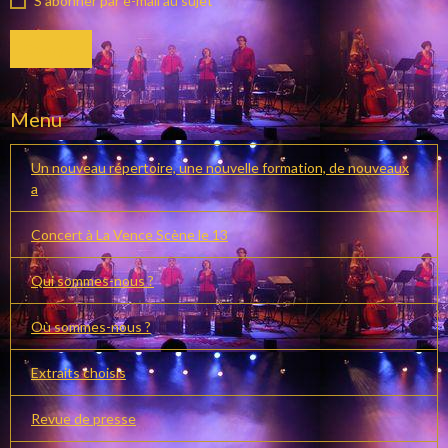
S'abonner par e-mail au sujet
Envoyer
Menu
Un nouveau répertoire, une nouvelle formation, de nouveaux
a
Concert à La Vence Scène le 13
Qui sommes-nous ?
Où sommes-nous ?
Extraits choisis
Revue de presse