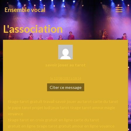
Ensemble vocal
L'association
savoir jouer au tarot
le 12/08/2017 à 18:14
Citer ce message
tirage tarot gratuit travail savoir jouer au tarot carte du tarot
le pape tarot projet ludi jeux tarot tirage tarot amour magie
voyance
tirage tarot en croix gratuit en ligne carte du tarot
gratuit en ligne tirage tarot gratuit amour en ligne voyance