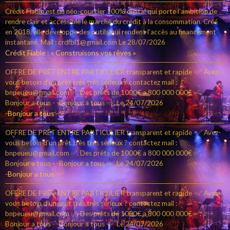
Crédit Fiable est un néo-courtier 100% digital qui porte l’ambition de
rendre clair et accessible le marché du crédit à la consommation. Créé
en 2018, elle développe des outils qui rendent l’accès au financement
instantané. Mail : crdfbl1@gmail.com
Le 28/07/2026
Crédit Fiable : « Construisons vos rêves »
OFFRE DE PRÊT ENTRE PARTICULIER transparent et rapide -✅ Avez-
vous besoin d'un prêt très très sérieux ? contactez mail :
bnpeueu@gmail.com ✅. Des prêts de 1000€ a 800 000 000€ ✅.
Bonjour a tous - -Bonjour a tous -✅
Le 24/07/2026
-Bonjour a tous -✅
OFFRE DE PRÊT ENTRE PARTICULIER transparent et rapide -✅ Avez-
vous besoin d'un prêt très très sérieux ? contactez mail :
bnpeueu@gmail.com ✅. Des prêts de 1000€ a 800 000 000€ ✅.
Bonjour a tous - -Bonjour a tous -✅
Le 24/07/2026
-Bonjour a tous -✅
OFFRE DE PRÊT ENTRE PARTICULIER transparent et rapide -✅ Avez-
vous besoin d'un prêt très très sérieux ? contactez mail :
bnpeueu@gmail.com ✅. Des prêts de 1000€ a 800 000 000€ ✅.
Bonjour a tous - -Bonjour a tous -✅
Le 24/07/2026