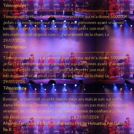
Témoignage
Témoignage prêt✅- J'ai rencontré un prêteur qui m'a donné 500000€
,je fais ce témoignage pour permettre aux personnes ayant vraiment
besoin d'argent de le contacter pour leurs prêts ;son mail :
info.meilleurprets@gmail.com ✅.J'ai vraiment de la chanc
Le
29/07/2026
Témoignage
Témoignage prêt✅- J'ai rencontré un prêteur qui m'a donné 500000€
,je fais ce témoignage pour permettre aux personnes ayant vraiment
besoin d'argent de le contacter pour leurs prêts ;son mail :
info.meilleurprets@gmail.com ✅.J'ai vraiment de la chanc
Le
29/07/2026
Témoignage
Bonjour. Je cherchait un prêt depuis deux ans mais je suis sur cette
dame Madeleine Clement, au début je ne croyais pas mais j'ai reçu mon
virement de 7000€ vraiment c’est une personne de confiance ,✅ Voici
son Email:gerardserieux@gmail.com ✅
Le 29/07/2026
Afaahiti Fenuaroa Île du Sud Afareaitu Fitii Ile Hotuatua Aié Gaioio
Île K ...