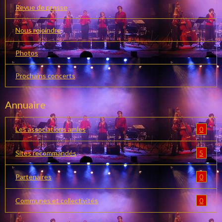
Revue de presse
Nous rejoindre
Photos
Prochains concerts
Annuaire
0
Les associations amies
5
Sites recommandés
0
Partenaires
0
Communes et collectivités