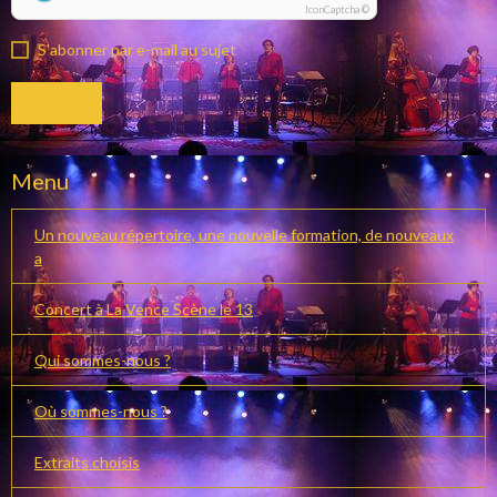
IconCaptcha ©
S'abonner par e-mail au sujet
Envoyer
Menu
Un nouveau répertoire, une nouvelle formation, de nouveaux
a
Concert à La Vence Scène le 13
Qui sommes-nous ?
Où sommes-nous ?
Extraits choisis