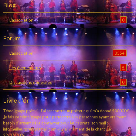
Blog
0
L'association
Forum
3554
L'association
5
Les événements
0
Discussions générales
Livre d'or
Témoignage prêt✅- J'ai rencontré un prêteur qui m'a donné 500000€
,je fais ce témoignage pour permettre aux personnes ayant vraiment
besoin d'argent de le contacter pour leurs prêts ;son mail :
info.meilleurprets@gmail.com ✅.J'ai vraiment de la chanc
Le
29/07/2026