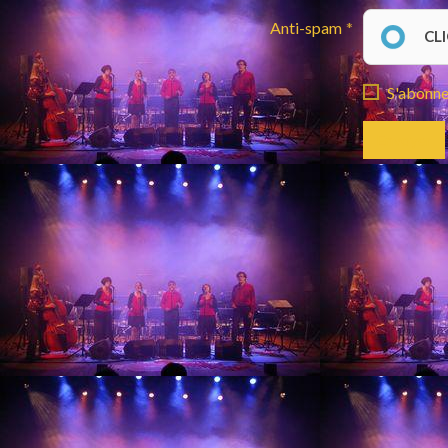
Anti-spam
CL
S'abonner
Envoyer