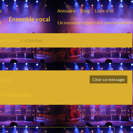
s
Annuaire
Blog
Livre d'or
Ensemble vocal
t
Un nouveau répertoire, une nouvelle 
ssociation
n3snrher
Citer ce message
à 10:47
741
viagra price