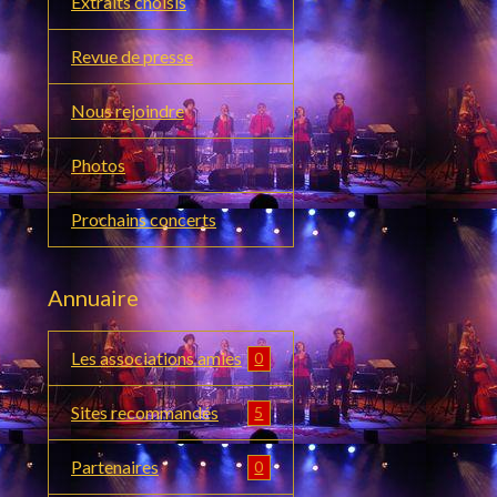
Extraits choisis
Revue de presse
Nous rejoindre
Photos
Prochains concerts
Annuaire
Les associations amies
0
Sites recommandés
5
Partenaires
0