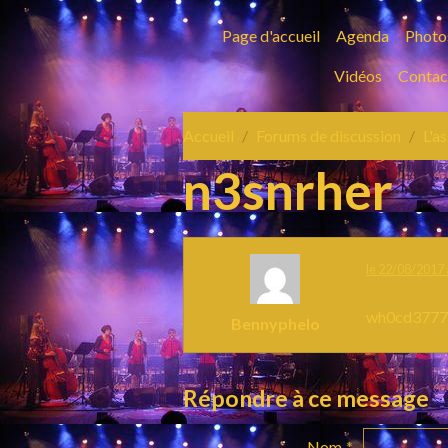
Page d'accueil
Agenda
Photo
Vidéos
Contac
Accueil
Forums de discussion
L'a
n3snrher
le 22/08/2017 
wh0cd377
Bennyphelo
Répondre à ce message
Nom