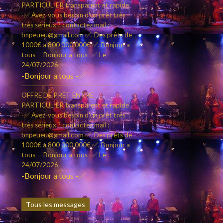
PARTICULIER transparent et rapide
-✅ Avez-vous besoin d'un prêt très
très sérieux ? contactez mail :
bnpeueu@gmail.com ✅. Des prêts de
1000€ a 800 000 000€ ✅. Bonjour a
tous - -Bonjour a tous -✅
Le
24/07/2026
-Bonjour a tous -✅
OFFRE DE PRÊT ENTRE
PARTICULIER transparent et rapide
-✅ Avez-vous besoin d'un prêt très
très sérieux ? contactez mail :
bnpeueu@gmail.com ✅. Des prêts de
1000€ a 800 000 000€ ✅. Bonjour a
tous - -Bonjour a tous -✅
Le
24/07/2026
-Bonjour a tous -✅
Tous les messages