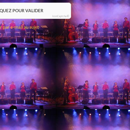
IQUEZ POUR VALIDER
IconCaptcha ©
 par e-mail au sujet