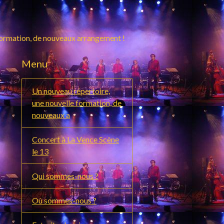
formation, de nouveaux arrangement !
Menu
Un nouveau répertoire,
une nouvelle formation, de
nouveaux a
Concert à La Vence Scène
le 13
Qui sommes-nous ?
Où sommes-nous ?