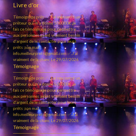
Livre d'or
Témoignage prêt✅- J'ai rencontré un
prêteur qui m'a donné 500000€ ,je
fais ce témoignage pour permettre
aux personnes ayant vraiment besoin
d'argent de le contacter pour leurs
prêts ;son mail :
info.meilleurprets@gmail.com ✅.J'ai
vraiment de la chanc
Le 29/07/2026
Témoignage
Témoignage prêt✅- J'ai rencontré un
prêteur qui m'a donné 500000€ ,je
fais ce témoignage pour permettre
aux personnes ayant vraiment besoin
d'argent de le contacter pour leurs
prêts ;son mail :
info.meilleurprets@gmail.com ✅.J'ai
vraiment de la chanc
Le 29/07/2026
Témoignage