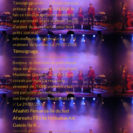
Témoignage prêt✅- J'ai rencontré un
prêteur qui m'a donné 500000€ ,je
fais ce témoignage pour permettre
aux personnes ayant vraiment besoin
d'argent de le contacter pour leurs
prêts ;son mail :
info.meilleurprets@gmail.com ✅.J'ai
vraiment de la chanc
Le 29/07/2026
Témoignage
Bonjour. Je cherchait un prêt depuis
deux ans mais je suis sur cette dame
Madeleine Clement, au début je ne
croyais pas mais j'ai reçu mon
virement de 7000€ vraiment c’est
une personne de confiance ,✅ Voici
son Email:gerardserieux@gmail.com
✅
Le 29/07/2026
Afaahiti Fenuaroa Île du Sud
Afareaitu Fitii Ile Hotuatua Aié
Gaioio Île K ...