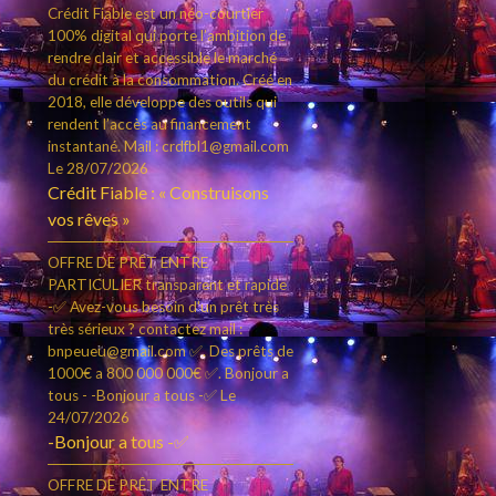
Crédit Fiable est un néo-courtier
100% digital qui porte l’ambition de
rendre clair et accessible le marché
du crédit à la consommation. Créé en
2018, elle développe des outils qui
rendent l’accès au financement
instantané. Mail : crdfbl1@gmail.com
Le 28/07/2026
Crédit Fiable : « Construisons
vos rêves »
OFFRE DE PRÊT ENTRE
PARTICULIER transparent et rapide
-✅ Avez-vous besoin d'un prêt très
très sérieux ? contactez mail :
bnpeueu@gmail.com ✅. Des prêts de
1000€ a 800 000 000€ ✅. Bonjour a
tous - -Bonjour a tous -✅
Le
24/07/2026
-Bonjour a tous -✅
OFFRE DE PRÊT ENTRE