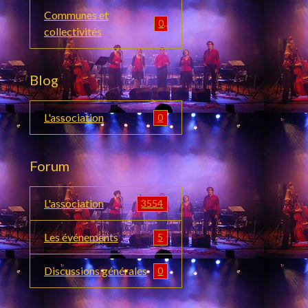
Communes et
0
collectivités
Blog
L'association
0
Forum
L'association
3554
Les événements
5
Discussions générales
0