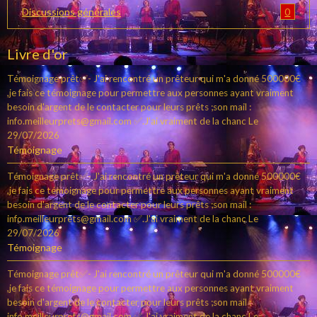
0
Discussions générales
Livre d'or
Témoignage prêt✅- J'ai rencontré un prêteur qui m'a donné 500000€
,je fais ce témoignage pour permettre aux personnes ayant vraiment
besoin d'argent de le contacter pour leurs prêts ;son mail :
info.meilleurprets@gmail.com ✅.J'ai vraiment de la chanc
Le
29/07/2026
Témoignage
Témoignage prêt✅- J'ai rencontré un prêteur qui m'a donné 500000€
,je fais ce témoignage pour permettre aux personnes ayant vraiment
besoin d'argent de le contacter pour leurs prêts ;son mail :
info.meilleurprets@gmail.com ✅.J'ai vraiment de la chanc
Le
29/07/2026
Témoignage
Témoignage prêt✅- J'ai rencontré un prêteur qui m'a donné 500000€
,je fais ce témoignage pour permettre aux personnes ayant vraiment
besoin d'argent de le contacter pour leurs prêts ;son mail :
info.meilleurprets@gmail.com ✅.J'ai vraiment de la chanc
Le