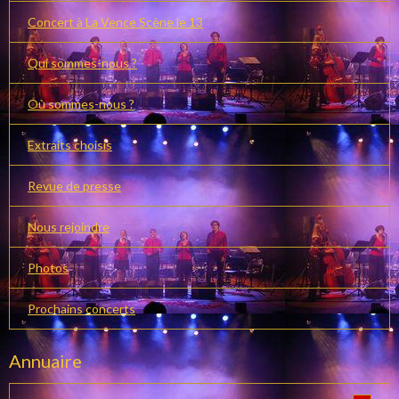
Concert à La Vence Scène le 13
Qui sommes-nous ?
Où sommes-nous ?
Extraits choisis
Revue de presse
Nous rejoindre
Photos
Prochains concerts
Annuaire