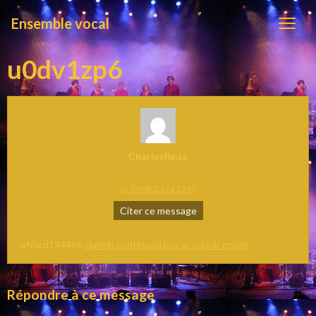
Ensemble vocal
u0dv1zp6
Charlesfleda
le 03/08/2017 à 13:49
Citer ce message
wh0cd194496
claritin
continued
buy acyclovir online
Répondre à ce message