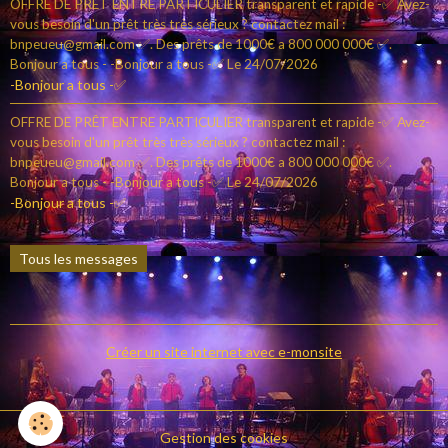
OFFRE DE PRÊT ENTRE PARTICULIER transparent et rapide -✅ Avez-
vous besoin d'un prêt très très sérieux ? contactez mail :
bnpeueu@gmail.com ✅. Des prêts de 1000€ a 800 000 000€ ✅.
Bonjour a tous - -Bonjour a tous -✅
Le 24/07/2026
-Bonjour a tous -✅
OFFRE DE PRÊT ENTRE PARTICULIER transparent et rapide -✅ Avez-
vous besoin d'un prêt très très sérieux ? contactez mail :
bnpeueu@gmail.com ✅. Des prêts de 1000€ a 800 000 000€ ✅.
Bonjour a tous - -Bonjour a tous -✅
Le 24/07/2026
-Bonjour a tous -✅
Tous les messages
Créer un site internet avec e-monsite
Gestion des cookies