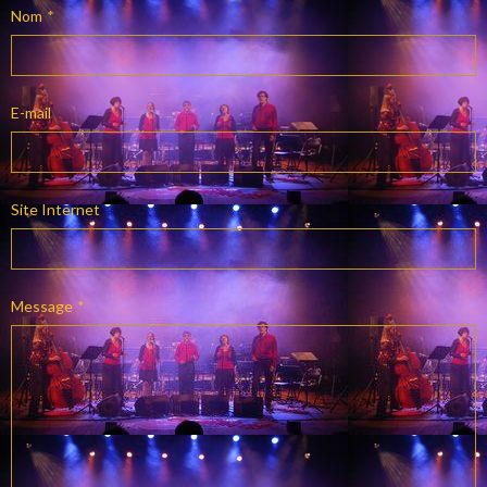
Nom
E-mail
Site Internet
Message