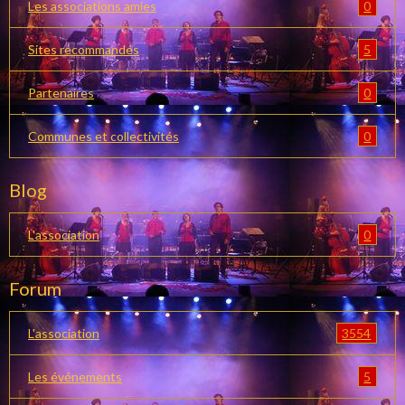
0
Les associations amies
5
Sites recommandés
0
Partenaires
0
Communes et collectivités
Blog
0
L'association
Forum
3554
L'association
5
Les événements