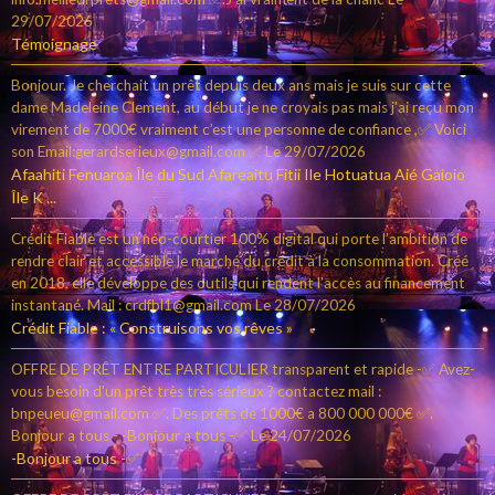
29/07/2026
Témoignage
Bonjour. Je cherchait un prêt depuis deux ans mais je suis sur cette
dame Madeleine Clement, au début je ne croyais pas mais j'ai reçu mon
virement de 7000€ vraiment c’est une personne de confiance ,✅ Voici
son Email:gerardserieux@gmail.com ✅
Le 29/07/2026
Afaahiti Fenuaroa Île du Sud Afareaitu Fitii Ile Hotuatua Aié Gaioio
Île K ...
Crédit Fiable est un néo-courtier 100% digital qui porte l’ambition de
rendre clair et accessible le marché du crédit à la consommation. Créé
en 2018, elle développe des outils qui rendent l’accès au financement
instantané. Mail : crdfbl1@gmail.com
Le 28/07/2026
Crédit Fiable : « Construisons vos rêves »
OFFRE DE PRÊT ENTRE PARTICULIER transparent et rapide -✅ Avez-
vous besoin d'un prêt très très sérieux ? contactez mail :
bnpeueu@gmail.com ✅. Des prêts de 1000€ a 800 000 000€ ✅.
Bonjour a tous - -Bonjour a tous -✅
Le 24/07/2026
-Bonjour a tous -✅