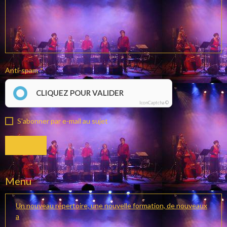
Anti-spam
CLIQUEZ POUR VALIDER
IconCaptcha ©
S'abonner par e-mail au sujet
Envoyer
Menu
Un nouveau répertoire, une nouvelle formation, de nouveaux
a