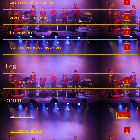
0
Les associations amies
5
Sites recommandés
0
Partenaires
0
Communes et collectivités
Blog
0
L'association
Forum
3554
L'association
5
Les événements