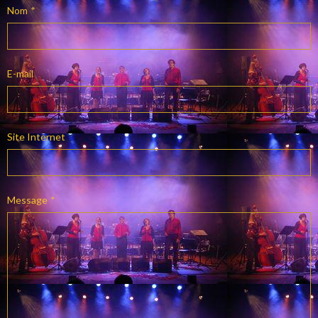
Nom
E-mail
Site Internet
Message