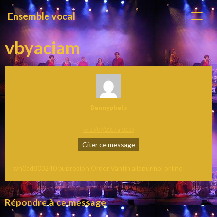
Ensemble vocal
vbyaciam
Bennyphelo
le 25/07/2017 à 00:29
Citer ce message
wh0cd803240
bupropion
Order Vantin
allopurinol online
Répondre à ce message