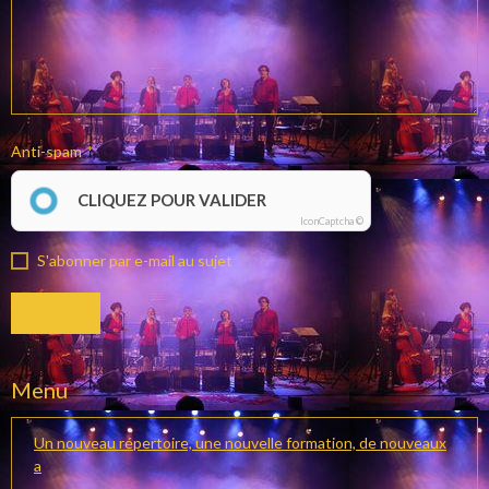
Anti-spam
CLIQUEZ POUR VALIDER
IconCaptcha ©
S'abonner par e-mail au sujet
Envoyer
Menu
Un nouveau répertoire, une nouvelle formation, de nouveaux
a