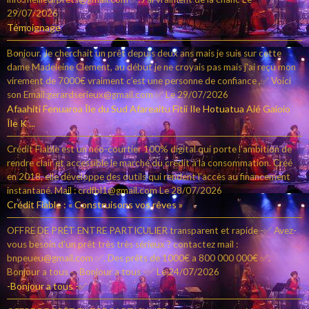
29/07/2026
Témoignage
Bonjour. Je cherchait un prêt depuis deux ans mais je suis sur cette
dame Madeleine Clement, au début je ne croyais pas mais j'ai reçu mon
virement de 7000€ vraiment c’est une personne de confiance ,✅ Voici
son Email:gerardserieux@gmail.com ✅
Le 29/07/2026
Afaahiti Fenuaroa Île du Sud Afareaitu Fitii Ile Hotuatua Aié Gaioio
Île K ...
Crédit Fiable est un néo-courtier 100% digital qui porte l’ambition de
rendre clair et accessible le marché du crédit à la consommation. Créé
en 2018, elle développe des outils qui rendent l’accès au financement
instantané. Mail : crdfbl1@gmail.com
Le 28/07/2026
Crédit Fiable : « Construisons vos rêves »
OFFRE DE PRÊT ENTRE PARTICULIER transparent et rapide -✅ Avez-
vous besoin d'un prêt très très sérieux ? contactez mail :
bnpeueu@gmail.com ✅. Des prêts de 1000€ a 800 000 000€ ✅.
Bonjour a tous - -Bonjour a tous -✅
Le 24/07/2026
-Bonjour a tous -✅