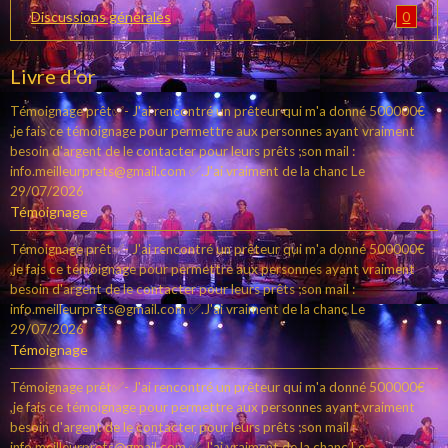
0
Discussions générales
Livre d'or
Témoignage prêt✅- J'ai rencontré un prêteur qui m'a donné 500000€
,je fais ce témoignage pour permettre aux personnes ayant vraiment
besoin d'argent de le contacter pour leurs prêts ;son mail :
info.meilleurprets@gmail.com ✅.J'ai vraiment de la chanc
Le
29/07/2026
Témoignage
Témoignage prêt✅- J'ai rencontré un prêteur qui m'a donné 500000€
,je fais ce témoignage pour permettre aux personnes ayant vraiment
besoin d'argent de le contacter pour leurs prêts ;son mail :
info.meilleurprets@gmail.com ✅.J'ai vraiment de la chanc
Le
29/07/2026
Témoignage
Témoignage prêt✅- J'ai rencontré un prêteur qui m'a donné 500000€
,je fais ce témoignage pour permettre aux personnes ayant vraiment
besoin d'argent de le contacter pour leurs prêts ;son mail :
info.meilleurprets@gmail.com ✅.J'ai vraiment de la chanc
Le