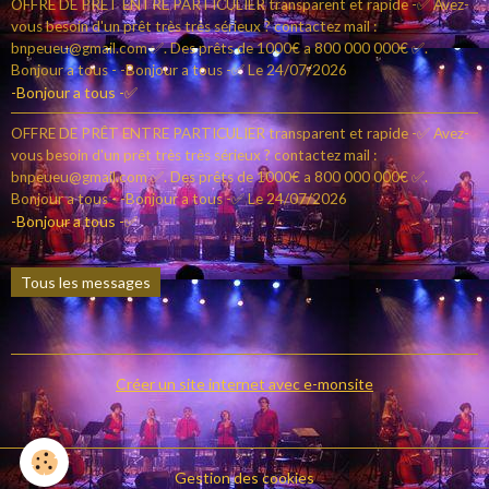
OFFRE DE PRÊT ENTRE PARTICULIER transparent et rapide -✅ Avez-
vous besoin d'un prêt très très sérieux ? contactez mail :
bnpeueu@gmail.com ✅. Des prêts de 1000€ a 800 000 000€ ✅.
Bonjour a tous - -Bonjour a tous -✅
Le 24/07/2026
-Bonjour a tous -✅
OFFRE DE PRÊT ENTRE PARTICULIER transparent et rapide -✅ Avez-
vous besoin d'un prêt très très sérieux ? contactez mail :
bnpeueu@gmail.com ✅. Des prêts de 1000€ a 800 000 000€ ✅.
Bonjour a tous - -Bonjour a tous -✅
Le 24/07/2026
-Bonjour a tous -✅
Tous les messages
Créer un site internet avec e-monsite
Gestion des cookies