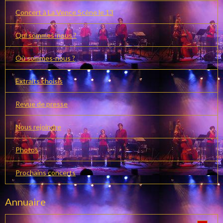
Concert à La Vence Scène le 13
Qui sommes-nous ?
Où sommes-nous ?
Extraits choisis
Revue de presse
Nous rejoindre
Photos
Prochains concerts
Annuaire