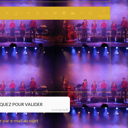
Aperçu
IQUEZ POUR VALIDER
IconCaptcha ©
 par e-mail au sujet