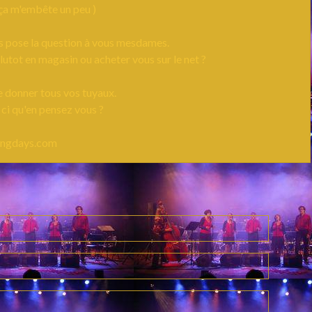
ça m'embête un peu )
us pose la question à vous mesdames.
lutot en magasin ou acheter vous sur le net ?
 donner tous vos tuyaux.
i ci qu'en pensez vous ?
ngdays.com