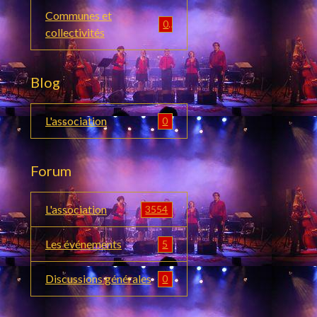
Communes et
0
collectivités
Blog
L'association
0
Forum
L'association
3554
Les événements
5
Discussions générales
0