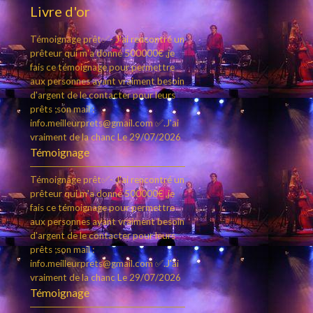
Livre d'or
Témoignage prêt✅- J'ai rencontré un
prêteur qui m'a donné 500000€ ,je
fais ce témoignage pour permettre
aux personnes ayant vraiment besoin
d'argent de le contacter pour leurs
prêts ;son mail :
info.meilleurprets@gmail.com ✅.J'ai
vraiment de la chanc
Le 29/07/2026
Témoignage
Témoignage prêt✅- J'ai rencontré un
prêteur qui m'a donné 500000€ ,je
fais ce témoignage pour permettre
aux personnes ayant vraiment besoin
d'argent de le contacter pour leurs
prêts ;son mail :
info.meilleurprets@gmail.com ✅.J'ai
vraiment de la chanc
Le 29/07/2026
Témoignage