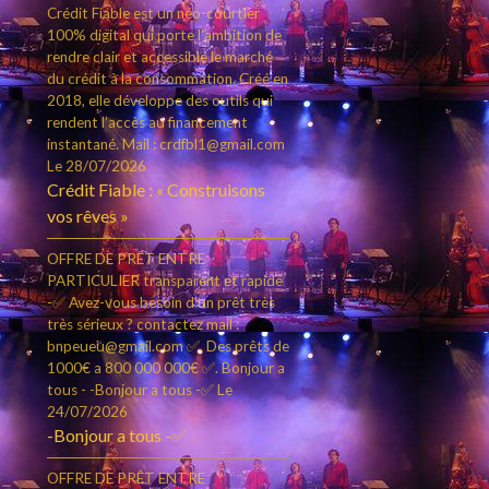
Crédit Fiable est un néo-courtier
100% digital qui porte l’ambition de
rendre clair et accessible le marché
du crédit à la consommation. Créé en
2018, elle développe des outils qui
rendent l’accès au financement
instantané. Mail : crdfbl1@gmail.com
Le 28/07/2026
Crédit Fiable : « Construisons
vos rêves »
OFFRE DE PRÊT ENTRE
PARTICULIER transparent et rapide
-✅ Avez-vous besoin d'un prêt très
très sérieux ? contactez mail :
bnpeueu@gmail.com ✅. Des prêts de
1000€ a 800 000 000€ ✅. Bonjour a
tous - -Bonjour a tous -✅
Le
24/07/2026
-Bonjour a tous -✅
OFFRE DE PRÊT ENTRE