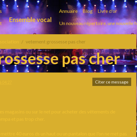
s
Annuaire
Blog
Livre d'or
Ensemble vocal
t
Un nouveau répertoire, une nouvelle 
ssociation
vetement grossesse pas cher
rossesse pas cher
Citer ce message
à 04:27
des magasins ou sur le net pour acheter des vêtements de
ympa et pas trop cher.
 mettre 40 euros ds un haut ou un pantalon que l'on ne met pas