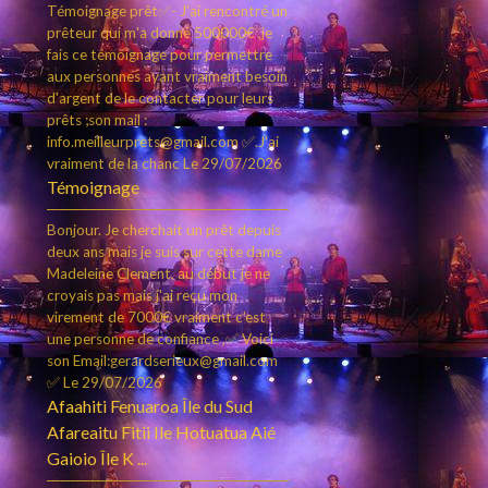
Témoignage prêt✅- J'ai rencontré un
prêteur qui m'a donné 500000€ ,je
fais ce témoignage pour permettre
aux personnes ayant vraiment besoin
d'argent de le contacter pour leurs
prêts ;son mail :
info.meilleurprets@gmail.com ✅.J'ai
vraiment de la chanc
Le 29/07/2026
Témoignage
Bonjour. Je cherchait un prêt depuis
deux ans mais je suis sur cette dame
Madeleine Clement, au début je ne
croyais pas mais j'ai reçu mon
virement de 7000€ vraiment c’est
une personne de confiance ,✅ Voici
son Email:gerardserieux@gmail.com
✅
Le 29/07/2026
Afaahiti Fenuaroa Île du Sud
Afareaitu Fitii Ile Hotuatua Aié
Gaioio Île K ...