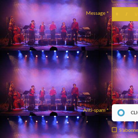
Message
Anti-spam
CL
S'abonner