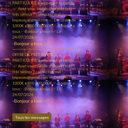
PARTICULIER transparent et rapide
-✅ Avez-vous besoin d'un prêt très
très sérieux ? contactez mail :
bnpeueu@gmail.com ✅. Des prêts de
1000€ a 800 000 000€ ✅. Bonjour a
tous - -Bonjour a tous -✅
Le
24/07/2026
-Bonjour a tous -✅
OFFRE DE PRÊT ENTRE
PARTICULIER transparent et rapide
-✅ Avez-vous besoin d'un prêt très
très sérieux ? contactez mail :
bnpeueu@gmail.com ✅. Des prêts de
1000€ a 800 000 000€ ✅. Bonjour a
tous - -Bonjour a tous -✅
Le
24/07/2026
-Bonjour a tous -✅
Tous les messages