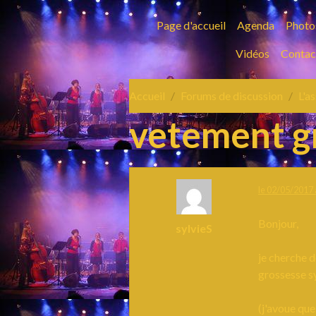
Page d'accueil
Agenda
Photo
Vidéos
Contac
Accueil
Forums de discussion
L'a
vetement g
le 02/05/2017 
Bonjour,
sylvieS
je cherche 
grossesse s
(j'avoue que