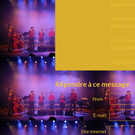
longtemps, 
Alors je vo
Allez vous p
Merci de me
j'ai vue celu
shopbloomi
Répondre à ce message
Nom
E-mail
Site Internet