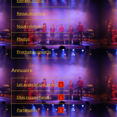
Extraits choisis
Revue de presse
Nous rejoindre
Photos
Prochains concerts
Annuaire
Les associations amies
0
Sites recommandés
5
Partenaires
0