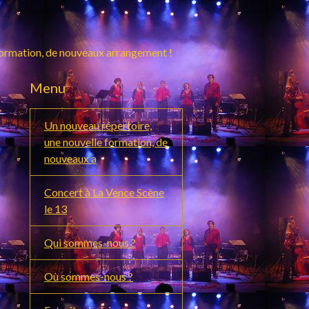
formation, de nouveaux arrangement !
Menu
Un nouveau répertoire,
une nouvelle formation, de
nouveaux a
Concert à La Vence Scène
le 13
Qui sommes-nous ?
Où sommes-nous ?