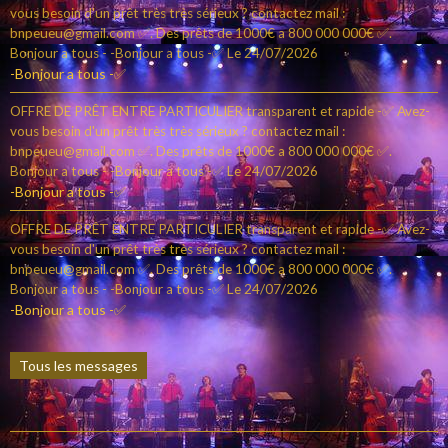
vous besoin d'un prêt très très sérieux ? contactez mail :
bnpeueu@gmail.com ✅. Des prêts de 1000€ a 800 000 000€ ✅.
Bonjour a tous - -Bonjour a tous -✅
Le 24/07/2026
-Bonjour a tous -✅
OFFRE DE PRÊT ENTRE PARTICULIER transparent et rapide -✅ Avez-
vous besoin d'un prêt très très sérieux ? contactez mail :
bnpeueu@gmail.com ✅. Des prêts de 1000€ a 800 000 000€ ✅.
Bonjour a tous - -Bonjour a tous -✅
Le 24/07/2026
-Bonjour a tous -✅
OFFRE DE PRÊT ENTRE PARTICULIER transparent et rapide -✅ Avez-
vous besoin d'un prêt très très sérieux ? contactez mail :
bnpeueu@gmail.com ✅. Des prêts de 1000€ a 800 000 000€ ✅.
Bonjour a tous - -Bonjour a tous -✅
Le 24/07/2026
-Bonjour a tous -✅
Tous les messages