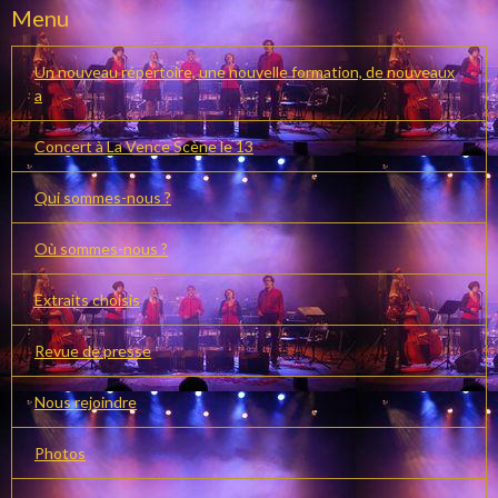
Menu
Un nouveau répertoire, une nouvelle formation, de nouveaux
a
Concert à La Vence Scène le 13
Qui sommes-nous ?
Où sommes-nous ?
Extraits choisis
Revue de presse
Nous rejoindre
Photos