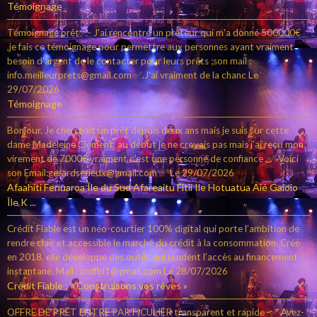
Témoignage
Témoignage prêt✅- J'ai rencontré un prêteur qui m'a donné 500000€
,je fais ce témoignage pour permettre aux personnes ayant vraiment
besoin d'argent de le contacter pour leurs prêts ;son mail :
info.meilleurprets@gmail.com ✅.J'ai vraiment de la chanc
Le
29/07/2026
Témoignage
Bonjour. Je cherchait un prêt depuis deux ans mais je suis sur cette
dame Madeleine Clement, au début je ne croyais pas mais j'ai reçu mon
virement de 7000€ vraiment c’est une personne de confiance ,✅ Voici
son Email:gerardserieux@gmail.com ✅
Le 29/07/2026
Afaahiti Fenuaroa Île du Sud Afareaitu Fitii Ile Hotuatua Aié Gaioio
Île K ...
Crédit Fiable est un néo-courtier 100% digital qui porte l’ambition de
rendre clair et accessible le marché du crédit à la consommation. Créé
en 2018, elle développe des outils qui rendent l’accès au financement
instantané. Mail : crdfbl1@gmail.com
Le 28/07/2026
Crédit Fiable : « Construisons vos rêves »
OFFRE DE PRÊT ENTRE PARTICULIER transparent et rapide -✅ Avez-