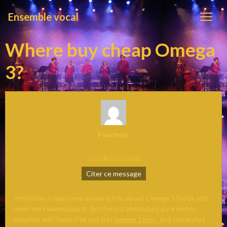
Ensemble vocal
Where buy cheap Omega
3?
Pearlmus
le 05/08/2017 à 10:22
Citer ce message
Yesterday i read some amazing info about Omega 3 foods and
now i very wanna buy it. But i'm not absolutely sure which
benefits will i have. I've got this
omega 3 info
, and currently i