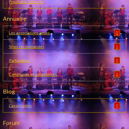
Prochains concerts
Annuaire
0
Les associations amies
5
Sites recommandés
0
Partenaires
0
Communes et collectivités
Blog
0
L'association
Forum