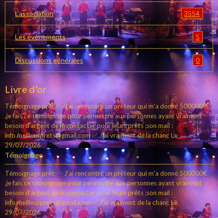
3554
L'association
5
Les événements
0
Discussions générales
Livre d'or
Témoignage prêt✅- J'ai rencontré un prêteur qui m'a donné 500000€
,je fais ce témoignage pour permettre aux personnes ayant vraiment
besoin d'argent de le contacter pour leurs prêts ;son mail :
info.meilleurprets@gmail.com ✅.J'ai vraiment de la chanc
Le
29/07/2026
Témoignage
Témoignage prêt✅- J'ai rencontré un prêteur qui m'a donné 500000€
,je fais ce témoignage pour permettre aux personnes ayant vraiment
besoin d'argent de le contacter pour leurs prêts ;son mail :
info.meilleurprets@gmail.com ✅.J'ai vraiment de la chanc
Le
29/07/2026