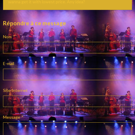
wanna get it with lowest price. Any idea?
Répondre à ce message
Nom
E-mail
Site Internet
Message