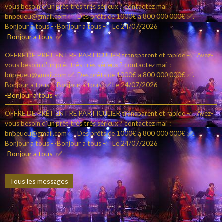
vous besoin d'un prêt très très sérieux ? contactez mail :
bnpeueu@gmail.com ✅. Des prêts de 1000€ a 800 000 000€ ✅.
Bonjour a tous - -Bonjour a tous -✅
Le 24/07/2026
-Bonjour a tous -✅
OFFRE DE PRÊT ENTRE PARTICULIER transparent et rapide -✅ Avez-
vous besoin d'un prêt très très sérieux ? contactez mail :
bnpeueu@gmail.com ✅. Des prêts de 1000€ a 800 000 000€ ✅.
Bonjour a tous - -Bonjour a tous -✅
Le 24/07/2026
-Bonjour a tous -✅
OFFRE DE PRÊT ENTRE PARTICULIER transparent et rapide -✅ Avez-
vous besoin d'un prêt très très sérieux ? contactez mail :
bnpeueu@gmail.com ✅. Des prêts de 1000€ a 800 000 000€ ✅.
Bonjour a tous - -Bonjour a tous -✅
Le 24/07/2026
-Bonjour a tous -✅
Tous les messages