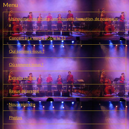
Menu
Un nouveau répertoire, une nouvelle formation, de nouveaux
a
Concert à La Vence Scène le 13
Qui sommes-nous ?
Où sommes-nous ?
Extraits choisis
Revue de presse
Nous rejoindre
Photos