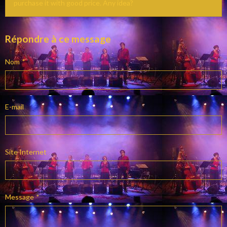
purchase it with good price. Any idea?
Répondre à ce message
Nom
E-mail
Site Internet
Message