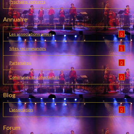
Prochains concerts
Annuaire
0
Les associations amies
5
Sites recommandés
0
Partenaires
0
Communes et collectivités
Blog
0
L'association
Forum