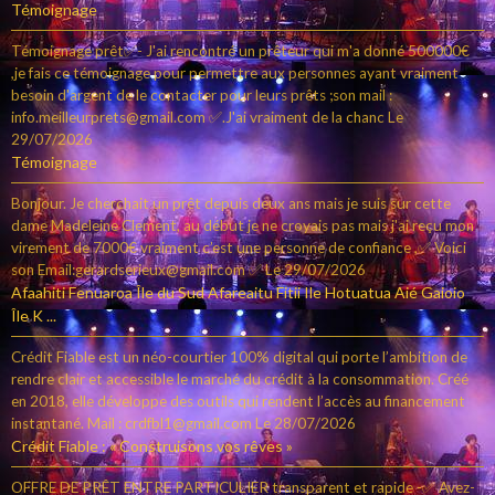
Témoignage
Témoignage prêt✅- J'ai rencontré un prêteur qui m'a donné 500000€
,je fais ce témoignage pour permettre aux personnes ayant vraiment
besoin d'argent de le contacter pour leurs prêts ;son mail :
info.meilleurprets@gmail.com ✅.J'ai vraiment de la chanc
Le
29/07/2026
Témoignage
Bonjour. Je cherchait un prêt depuis deux ans mais je suis sur cette
dame Madeleine Clement, au début je ne croyais pas mais j'ai reçu mon
virement de 7000€ vraiment c’est une personne de confiance ,✅ Voici
son Email:gerardserieux@gmail.com ✅
Le 29/07/2026
Afaahiti Fenuaroa Île du Sud Afareaitu Fitii Ile Hotuatua Aié Gaioio
Île K ...
Crédit Fiable est un néo-courtier 100% digital qui porte l’ambition de
rendre clair et accessible le marché du crédit à la consommation. Créé
en 2018, elle développe des outils qui rendent l’accès au financement
instantané. Mail : crdfbl1@gmail.com
Le 28/07/2026
Crédit Fiable : « Construisons vos rêves »
OFFRE DE PRÊT ENTRE PARTICULIER transparent et rapide -✅ Avez-