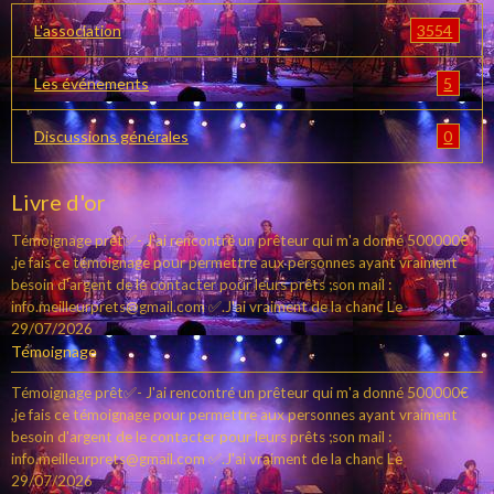
3554
L'association
5
Les événements
0
Discussions générales
Livre d'or
Témoignage prêt✅- J'ai rencontré un prêteur qui m'a donné 500000€
,je fais ce témoignage pour permettre aux personnes ayant vraiment
besoin d'argent de le contacter pour leurs prêts ;son mail :
info.meilleurprets@gmail.com ✅.J'ai vraiment de la chanc
Le
29/07/2026
Témoignage
Témoignage prêt✅- J'ai rencontré un prêteur qui m'a donné 500000€
,je fais ce témoignage pour permettre aux personnes ayant vraiment
besoin d'argent de le contacter pour leurs prêts ;son mail :
info.meilleurprets@gmail.com ✅.J'ai vraiment de la chanc
Le
29/07/2026