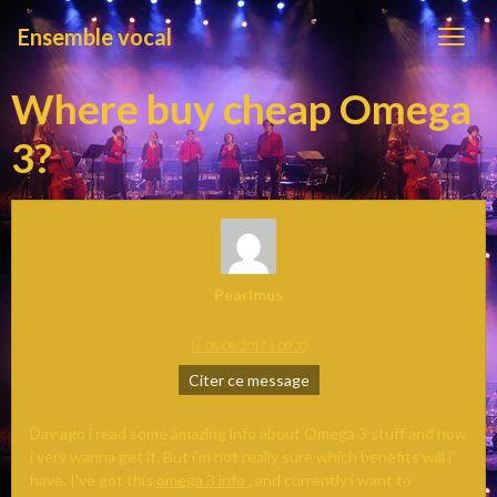
Ensemble vocal
Where buy cheap Omega
3?
Pearlmus
le 06/08/2017 à 08:35
Citer ce message
Day ago i read some amazing info about Omega 3 stuff and now
i very wanna get it. But i'm not really sure which benefits will i
have. I've got this
omega 3 info
, and currently i want to