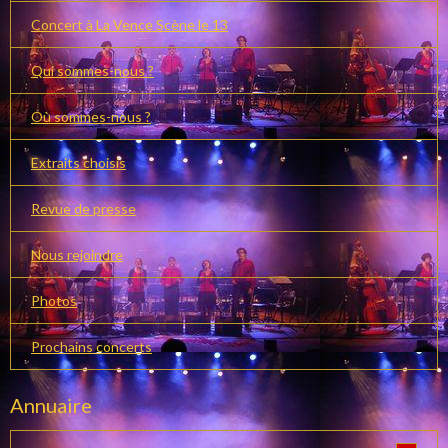
Concert à La Vence Scène le 13
Qui sommes-nous ?
Où sommes-nous ?
Extraits choisis
Revue de presse
Nous rejoindre
Photos
Prochains concerts
Annuaire