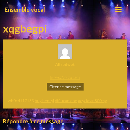
Ensemble vocal
xqgbegpi
Alfredwet
le 29/07/2017 à 23:11
Citer ce message
wh0cd117183
buy bentyl
diflucan one
acyclovir 800mg
Répondre à ce message