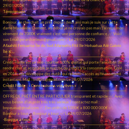
29/07/2026
Témoignage
Bonjour. Je cherchait un prêt depuis deux ans mais je suis sur cette
dame Madeleine Clement, au début je ne croyais pas mais j'ai reçu mon
virement de 7000€ vraiment c’est une personne de confiance ,✅ Voici
son Email:gerardserieux@gmail.com ✅
Le 29/07/2026
Afaahiti Fenuaroa Île du Sud Afareaitu Fitii Ile Hotuatua Aié Gaioio
Île K ...
Crédit Fiable est un néo-courtier 100% digital qui porte l’ambition de
rendre clair et accessible le marché du crédit à la consommation. Créé
en 2018, elle développe des outils qui rendent l’accès au financement
instantané. Mail : crdfbl1@gmail.com
Le 28/07/2026
Crédit Fiable : « Construisons vos rêves »
OFFRE DE PRÊT ENTRE PARTICULIER transparent et rapide -✅ Avez-
vous besoin d'un prêt très très sérieux ? contactez mail :
bnpeueu@gmail.com ✅. Des prêts de 1000€ a 800 000 000€ ✅.
Bonjour a tous - -Bonjour a tous -✅
Le 24/07/2026
-Bonjour a tous -✅