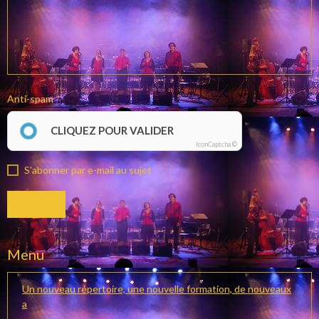
Anti-spam
CLIQUEZ POUR VALIDER
IconCaptcha ©
S'abonner par e-mail au sujet
Envoyer
Menu
Un nouveau répertoire, une nouvelle formation, de nouveaux
a