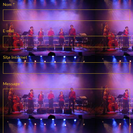
Nom
E-mail
Site Internet
Message