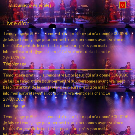
0
Discussions générales
Livre d'or
Témoignage prêt✅- J'ai rencontré un prêteur qui m'a donné 500000€
,je fais ce témoignage pour permettre aux personnes ayant vraiment
besoin d'argent de le contacter pour leurs prêts ;son mail :
info.meilleurprets@gmail.com ✅.J'ai vraiment de la chanc
Le
29/07/2026
Témoignage
Témoignage prêt✅- J'ai rencontré un prêteur qui m'a donné 500000€
,je fais ce témoignage pour permettre aux personnes ayant vraiment
besoin d'argent de le contacter pour leurs prêts ;son mail :
info.meilleurprets@gmail.com ✅.J'ai vraiment de la chanc
Le
29/07/2026
Témoignage
Témoignage prêt✅- J'ai rencontré un prêteur qui m'a donné 500000€
,je fais ce témoignage pour permettre aux personnes ayant vraiment
besoin d'argent de le contacter pour leurs prêts ;son mail :
info.meilleurprets@gmail.com ✅.J'ai vraiment de la chanc
Le