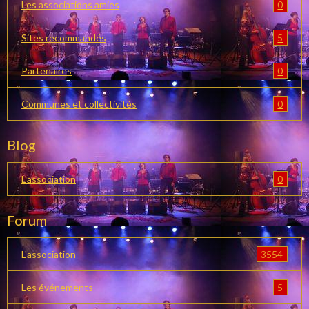
0
Les associations amies
5
Sites recommandés
0
Partenaires
0
Communes et collectivités
Blog
0
L'association
Forum
3554
L'association
5
Les événements