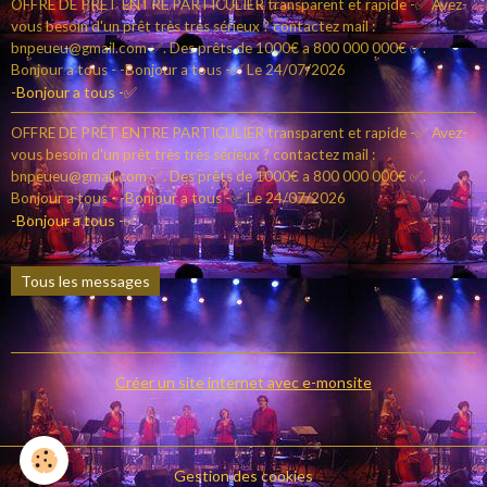
OFFRE DE PRÊT ENTRE PARTICULIER transparent et rapide -✅ Avez-
vous besoin d'un prêt très très sérieux ? contactez mail :
bnpeueu@gmail.com ✅. Des prêts de 1000€ a 800 000 000€ ✅.
Bonjour a tous - -Bonjour a tous -✅
Le 24/07/2026
-Bonjour a tous -✅
OFFRE DE PRÊT ENTRE PARTICULIER transparent et rapide -✅ Avez-
vous besoin d'un prêt très très sérieux ? contactez mail :
bnpeueu@gmail.com ✅. Des prêts de 1000€ a 800 000 000€ ✅.
Bonjour a tous - -Bonjour a tous -✅
Le 24/07/2026
-Bonjour a tous -✅
Tous les messages
Créer un site internet avec e-monsite
Gestion des cookies